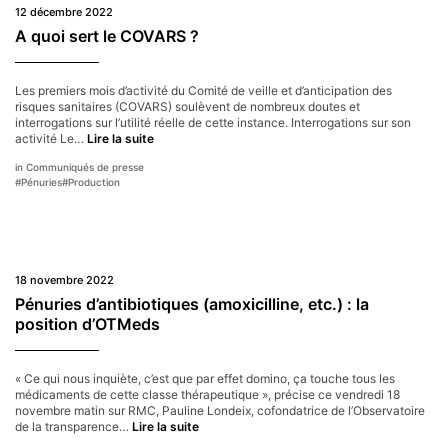
12 décembre 2022
A quoi sert le COVARS ?
Les premiers mois d’activité du Comité de veille et d’anticipation des
risques sanitaires (COVARS) soulèvent de nombreux doutes et
interrogations sur l’utilité réelle de cette instance. Interrogations sur son
A
activité Le…
Lire la suite
quoi
Communiqués de presse
sert
#
Pénuries
#
Production
le
COVARS ?
18 novembre 2022
Pénuries d’antibiotiques (amoxicilline, etc.) : la
position d’OTMeds
« Ce qui nous inquiète, c’est que par effet domino, ça touche tous les
médicaments de cette classe thérapeutique », précise ce vendredi 18
novembre matin sur RMC, Pauline Londeix, cofondatrice de l’Observatoire
Pénuries
de la transparence…
Lire la suite
d’antibiotiques