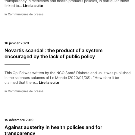
transparency in medicines and health products policies, in particular those
The
linked to…
Lire la suite
Transparency
Communiqués de presse
Observatory
Attributes
Two
Awards
For
2019
16 janvier 2020
Novartis scandal : the product of a system
encouraged by the lack of public policy
This Op-Ed was written by the NGO Santé Diabète and us. It was published
in the sciences columns of Le Monde (2020/01/08) : “How dare it be
Novartis
claimed that there…
Lire la suite
scandal
Communiqués de presse
:
the
product
of
a
system
15 décembre 2019
encouraged
by
Against austerity in health policies and for
the
transparency