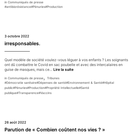
Communiqués de presse
(amoxicilline,
#
antibiorésistance
#
Pénuries
#
Production
etc.) :
la
position
d’OTMeds
3 octobre 2022
irresponsables.
Quel modèle de société voulez-vous léguer à vos enfants ? Les soignants
ont dû combattre le Covid en sac poubelle et avec des intercalaires en
irresponsables.
guise de masques, mais ce…
Lire la suite
,
Communiqués de presse
Tribunes
#
Démocratie sanitaire
#
Dépenses de santé
#
Environnement & Santé
#
Hôpital
public
#
Pénuries
#
Production
#
Propriété Intellectuelle
#
Santé
publique
#
Transparence
#
Vaccins
26 août 2022
Parution de « Combien coûtent nos vies ? »