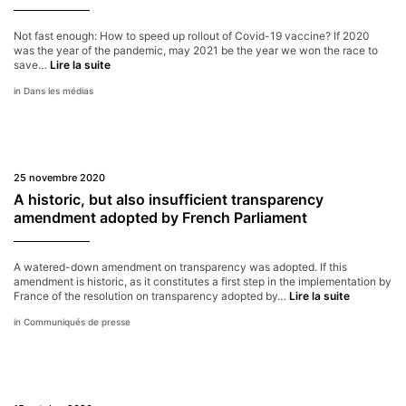
access
to
Not fast enough: How to speed up rollout of Covid-19 vaccine? If 2020
vaccines
was the year of the pandemic, may 2021 be the year we won the race to
in
France
save…
Lire la suite
Africa
24
Dans les médias
25 novembre 2020
A historic, but also insufficient transparency
amendment adopted by French Parliament
A watered-down amendment on transparency was adopted. If this
amendment is historic, as it constitutes a first step in the implementation by
A
France of the resolution on transparency adopted by…
Lire la suite
historic,
Communiqués de presse
but
also
insufficien
transpare
amendmen
adopted