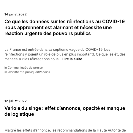
14 juillet 2022
Ce que les données sur les réinfections au COVID-19
nous apprennent est alarmant et nécessite une
réaction urgente des pouvoirs publics
La France est entrée dans sa septième vague du COVID-19. Les
réinfections y jouent un rôle de plus en plus important1. Ce que les études
Ce
menées sur les réinfections nous…
Lire la suite
que
Communiqués de presse
les
#
Covid
#
Santé publique
#
Vaccins
données
sur
les
réinfections
au
COVID-
12 juillet 2022
19
nous
Variole du singe : effet d’annonce, opacité et manque
apprennent
de logistique
est
alarmant
et
nécessite
Malgré les effets d’annonce, les recommandations de la Haute Autorité de