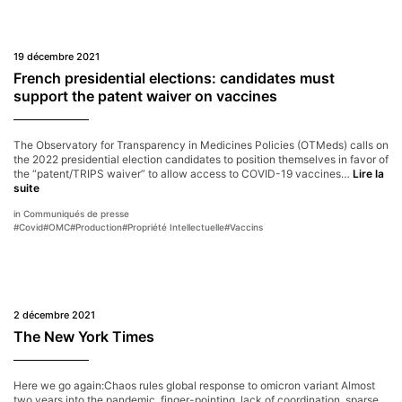
publishes
its
report
19 décembre 2021
on
pharmaceutical
French presidential elections: candidates must
production
support the patent waiver on vaccines
in
Europe
The Observatory for Transparency in Medicines Policies (OTMeds) calls on
the 2022 presidential election candidates to position themselves in favor of
the “patent/TRIPS waiver” to allow access to COVID-19 vaccines…
Lire la
French
suite
presidential
Communiqués de presse
elections:
#
Covid
#
OMC
#
Production
#
Propriété Intellectuelle
#
Vaccins
candidates
must
support
the
patent
waiver
2 décembre 2021
on
vaccines
The New York Times
Here we go again:Chaos rules global response to omicron variant Almost
two years into the pandemic, finger-pointing, lack of coordination, sparse