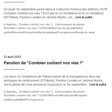
Ce jeudi 1er septembre parait dans la collection Amorce des éditions 10/18
Combien coûtent nos vies ? Écrit par la co-fondatrice et le co-fondateur
Parution
d’OTMeds, Pauline Londeix et Jérôme Martin, cet…
Lire la suite
de
,
,
Agenda
Combien coûtent nos vies ?
Communiqués de presse
« Combien
#
Combien coûtent nos vies ? (CCNV)
#
Dépenses de santé
#
Hôpital
coûtent
public
#
Pénuries
#
Production
#
Santé publique
#
Transparence
#
Variole du singe
nos
vies ? »
21 août 2022
Parution de “Combien coûtent nos vies ?”
Les deux co-fondateurs de l’Observatoire de la transparence dans les
politiques du médicament (OTMeds), Pauline Londeix et Jérôme Martin,
Par
ont le plaisir de vous annoncer la parution, le 1er septembre…
Lire la suite
de
,
,
Agenda
Combien coûtent nos vies ?
Communiqués de presse
“Co
#
Combien coûtent nos vies ? (CCNV)
#
Pénuries
#
Production
#
Propriété
coû
Intellectuelle
#
R&D
#
Transparence
nos
vies
?”