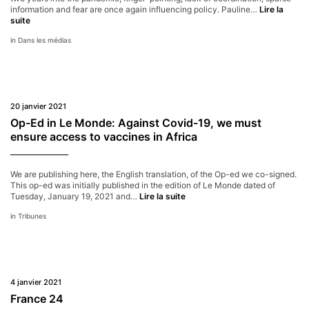
information and fear are once again influencing policy. Pauline…
Lire la
The
suite
New
Dans les médias
York
Times
20 janvier 2021
Op-Ed in Le Monde: Against Covid-19, we must
ensure access to vaccines in Africa
We are publishing here, the English translation, of the Op-ed we co-signed.
This op-ed was initially published in the edition of Le Monde dated of
Op-
Tuesday, January 19, 2021 and…
Lire la suite
Ed
Tribunes
in
Le
Monde:
Against
Covid-
19,
4 janvier 2021
we
must
France 24
ensure