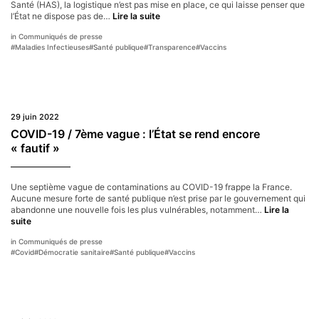
une
Santé (HAS), la logistique n’est pas mise en place, ce qui laisse penser que
Variole
réaction
l’État ne dispose pas de…
Lire la suite
du
urgente
Communiqués de presse
singe :
des
#
Maladies Infectieuses
#
Santé publique
#
Transparence
#
Vaccins
effet
pouvoirs
d’annonce,
publics
opacité
et
manque
de
29 juin 2022
logistique
COVID-19 / 7ème vague : l’État se rend encore
« fautif »
Une septième vague de contaminations au COVID-19 frappe la France.
Aucune mesure forte de santé publique n’est prise par le gouvernement qui
abandonne une nouvelle fois les plus vulnérables, notamment…
Lire la
COVID-
suite
19
Communiqués de presse
/
#
Covid
#
Démocratie sanitaire
#
Santé publique
#
Vaccins
7ème
vague :
l’État
se
rend
encore