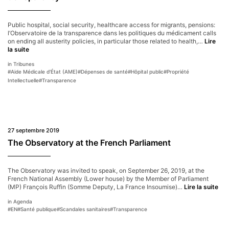
lack
of
public
Public hospital, social security, healthcare access for migrants, pensions:
policy
l’Observatoire de la transparence dans les politiques du médicament calls
on ending all austerity policies, in particular those related to health,…
Lire
Against
la suite
austerity
Tribunes
in
#
Aide Médicale d'État (AME)
#
Dépenses de santé
#
Hôpital public
#
Propriété
health
Intellectuelle
#
Transparence
policies
and
for
transparency
27 septembre 2019
The Observatory at the French Parliament
The Observatory was invited to speak, on September 26, 2019, at the
French National Assembly (Lower house) by the Member of Parliament
The
(MP) François Ruffin (Somme Deputy, La France Insoumise)…
Lire la suite
Obs
Agenda
at
#
EN
#
Santé publique
#
Scandales sanitaires
#
Transparence
the
Fre
Par