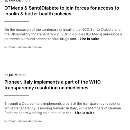
15 octobre 2020
by
French
OTMeds & SantéDiabète to join forces for access to
Parliament
insulin & better health policies
On the occasion of the centenary of insulin, the NGO Santé Diabète and
the Observatory for Transparency in Drug Policies (OTMeds) announce a
OTMeds
partnership around access to vital drugs and…
Lire la suite
&
Communiqués de presse
SantéDiabète
to
join
forces
for
access
27 juillet 2020
to
insulin
Pioneer, Italy implements a part of the WHO
&
transparency resolution on medicines
better
health
policies
Through a Decree, Italy implements a part of the transparency resolution.
While transparency is moving forward in Italy, while Members of German
Pioneer,
Parliament are working on a motion in the…
Lire la suite
Italy
Communiqués de presse
implements
a