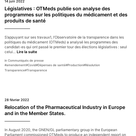
14 juin 2022
« fautif »
Législatives : OTMeds publie son analyse des
programmes sur les politiques du médicament et des
produits de santé
S’appuyant sur ses travaux1, l’Observatoire de la transparence dans les
politiques du médicament (OTMeds) a analysé les programmes des
candidat-es qui ont passé le premier tour des élections législatives : seul
Législatives :
celui…
Lire la suite
OTMeds
Communiqués de presse
publie
#
amendement
#
Covid
#
Dépenses de santé
#
Production
#
Résolution
son
Transparence
#
Transparence
analyse
des
programmes
sur
les
politiques
28 février 2022
du
médicament
Relocation of the Pharmaceutical Industry in Europe
et
and in the Member States.
des
produits
de
santé
In August 2020, the GNEN/GL parliamentary group in the European
Parliament commissioned OTMeds to produce an independent report on