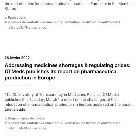
the opportunities for pharmaceutical relocation in Europe or in the Member
States.
Publications
#
Dépenses de santé
#
Environnement & Santé
#
Pénuries
#
Production
#
Propriété
Intellectuelle
#
Transparence
28 février 2022
Addressing medicines shortages & regulating prices:
OTMeds publishes its report on pharmaceutical
production in Europe
The Observatory of Transparency in Medicines Policies (OTMeds)
publishes this Tuesday, March 1 a report on the challenges of the
relocation of pharmaceutical production in Europe, analyzed on the basis…
Addressing
Lire la suite
medicines
Communiqués de presse
shortages
#
Dépenses de santé
#
Environnement & Santé
#
Pénuries
#
Production
#
Propriété
&
Intellectuelle
#
Transparence
regulating
prices:
OTMeds