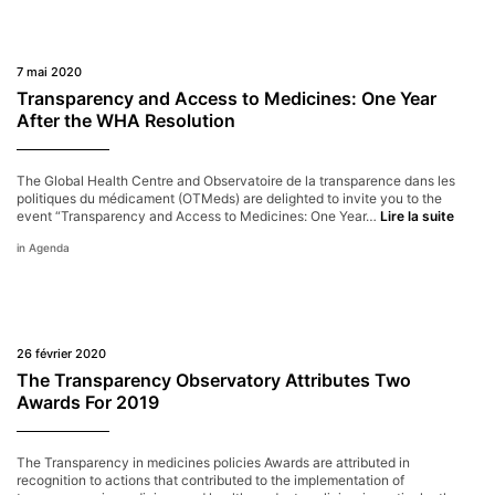
part
of
the
WHO
7 mai 2020
transparency
resolution
Transparency and Access to Medicines: One Year
on
After the WHA Resolution
medicines
The Global Health Centre and Observatoire de la transparence dans les
politiques du médicament (OTMeds) are delighted to invite you to the
Trans
event “Transparency and Access to Medicines: One Year…
Lire la suite
and
Agenda
Acces
to
Medici
One
Year
After
26 février 2020
the
WHA
The Transparency Observatory Attributes Two
Resolu
Awards For 2019
The Transparency in medicines policies Awards are attributed in
recognition to actions that contributed to the implementation of