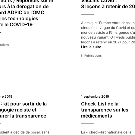
tions / Réponses sur le
Vaccins Covid :
édicaments
rs à la dérogation de
8 leçons à retenir de 2
cord ADPIC de l’OMC
 les technologies
Alors que l’Europe entre dans u
re le COVID-19
cinquième vague du Covid et qu
monde assiste à l’émergence d’
nouveau variant, OTMeds publi
leçons à retenir en 2021 pour 2
ations
Vaccins
Lire la suite
Covid :
Publications
8
leçons
à
retenir
de
2021
bre 2019
1 septembre 2019
 kit pour sortir de la
Check-List de la
gogie raciste et
transparence sur les
urer la transparence
médicaments
ident a décidé de poser, sans
La « check-list nationale de la