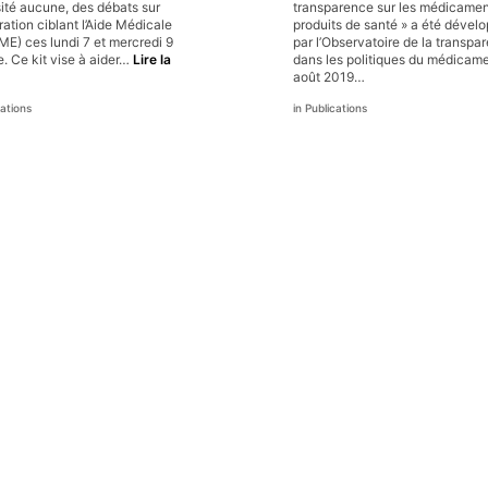
ité aucune, des débats sur
transparence sur les médicamen
ration ciblant l’Aide Médicale
produits de santé » a été dével
ME) ces lundi 7 et mercredi 9
par l’Observatoire de la transpa
. Ce kit vise à aider…
Lire la
dans les politiques du médicam
ME
août 2019…
ations
Publications
t
our
rtir
e
émagogie
aciste
t
nstaurer
ransparence