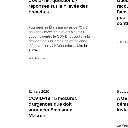
Covid-19 : questions /
Ques
m
et
réponses sur la « levée des
recou
appelle
brevets »
l’ac
à
pour
la
mise
cont
en
Pourquoi les États membres de l’OMC
place
doivent « lever les brevets » sur les
d’un
vaccins contre le COVID et soutenir la
nouveau
proposition sud-africaine et indienne
Public
système
(1ère version : 29 Décembre…
Lire la
de
Covid-
suite
veille
19
Publications
:
questions
/
réponses
sur
la
«
levée
12 mars 2020
6 octo
des
COVID-19 : 5 mesures
AME :
brevets »
d’urgences que doit
déma
annoncer Emmanuel
insta
Macron
Le Prés