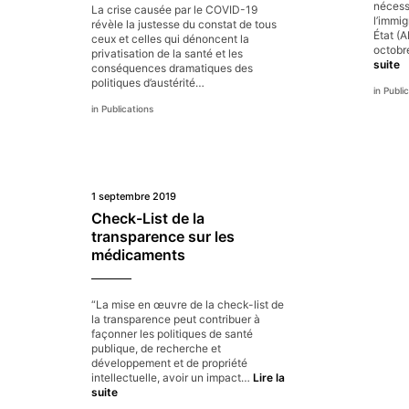
nécess
La crise causée par le COVID-19
l’immig
révèle la justesse du constat de tous
État (A
ceux et celles qui dénoncent la
octobre
privatisation de la santé et les
A
suite
conséquences dramatiques des
:
politiques d’austérité…
Public
ki
p
Publications
so
d
la
d
r
e
1 septembre 2019
i
Check-List de la
la
transparence sur les
t
médicaments
“La mise en œuvre de la check-list de
la transparence peut contribuer à
façonner les politiques de santé
publique, de recherche et
développement et de propriété
intellectuelle, avoir un impact…
Lire la
Check-
suite
List