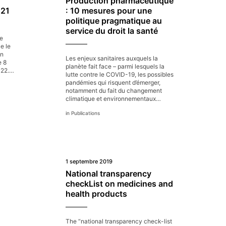
Production pharmaceutique
021
: 10 mesures pour une
politique pragmatique au
service du droit la santé
ne
e le
un
Les enjeux sanitaires auxquels la
e 8
planète fait face – parmi lesquels la
022.…
lutte contre le COVID-19, les possibles
pandémies qui risquent d’émerger,
notamment du fait du changement
climatique et environnementaux…
Publications
1 septembre 2019
National transparency
checkList on medicines and
health products
The “national transparency check-list