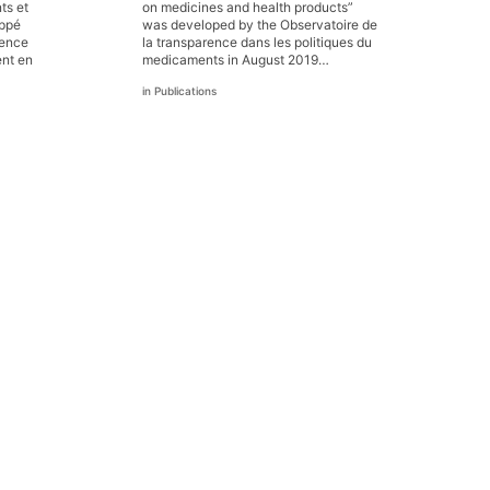
ts et
on medicines and health products”
oppé
was developed by the Observatoire de
rence
la transparence dans les politiques du
ent en
medicaments in August 2019…
Publications