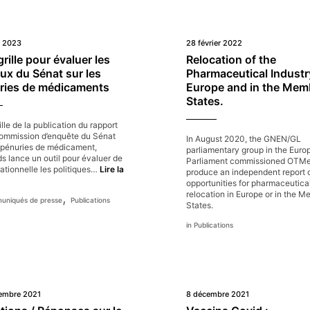
et 2023
28 février 2022
rille pour évaluer les
Relocation of the
ux du Sénat sur les
Pharmaceutical Industr
ries de médicaments
Europe and in the Mem
States.
ille de la publication du rapport
commission d’enquête du Sénat
In August 2020, the GNEN/GL
s pénuries de médicament,
parliamentary group in the Euro
 lance un outil pour évaluer de
Parliament commissioned OTMe
ationnelle les politiques…
Lire la
produce an independent report 
ne
opportunities for pharmaceutica
ille
relocation in Europe or in the 
,
niqués de presse
Publications
our
States.
valuer
s
Publications
ravaux
u
énat
ur
s
énuries
embre 2021
8 décembre 2021
e