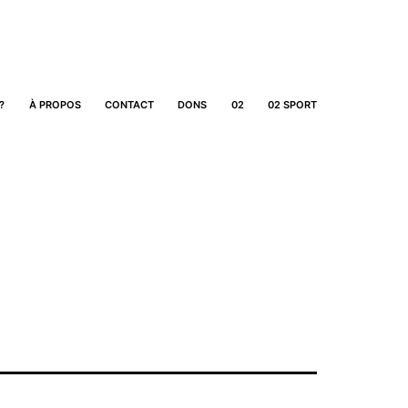
?
À PROPOS
CONTACT
DONS
02
02 SPORT