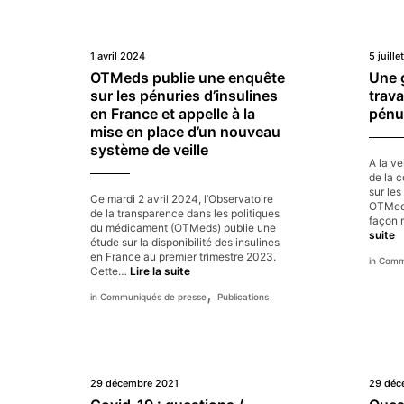
1 avril 2024
5 juill
OTMeds publie une enquête
Une g
sur les pénuries d’insulines
trava
en France et appelle à la
pénu
mise en place d’un nouveau
système de veille
A la ve
de la 
sur le
Ce mardi 2 avril 2024, l’Observatoire
OTMeds
de la transparence dans les politiques
façon r
du médicament (OTMeds) publie une
U
suite
étude sur la disponibilité des insulines
gr
en France au premier trimestre 2023.
Commu
p
OTMeds
Cette…
Lire la suite
é
publie
,
le
Communiqués de presse
Publications
une
t
enquête
d
sur
S
les
s
pénuries
le
d’insulines
p
29 décembre 2021
29 déc
en
d
France