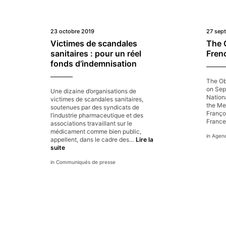
23 octobre 2019
27 sep
Victimes de scandales
The 
sanitaires : pour un réel
Fren
fonds d’indemnisation
The Ob
on Sep
Une dizaine d’organisations de
Nation
victimes de scandales sanitaires,
the Me
soutenues par des syndicats de
Franço
l’industrie pharmaceutique et des
France
associations travaillant sur le
médicament comme bien public,
Agen
appellent, dans le cadre des…
Lire la
Victimes
suite
de
Communiqués de presse
scandales
sanitaires
:
pour
un
réel
fonds
d’indemnisation