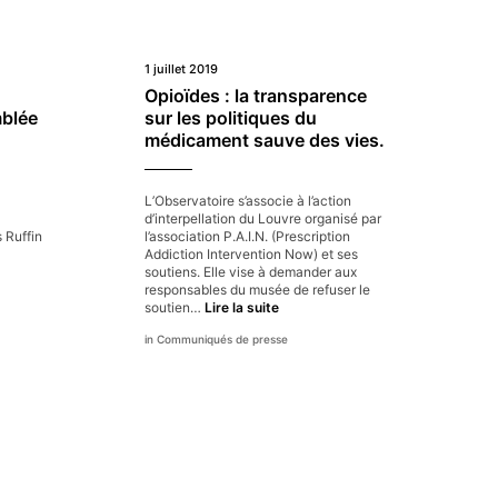
1 juillet 2019
Opioïdes : la transparence
mblée
sur les politiques du
médicament sauve des vies.
L’Observatoire s’associe à l’action
d’interpellation du Louvre organisé par
 Ruffin
l’association P.A.I.N. (Prescription
Addiction Intervention Now) et ses
soutiens. Elle vise à demander aux
ntervention
responsables du musée de refuser le
e
Opioïdes
soutien…
Lire la suite
’Observatoire
:
Communiqués de presse
la
’Assemblée
transparence
ationale
sur
les
politiques
du
médicament
sauve
des