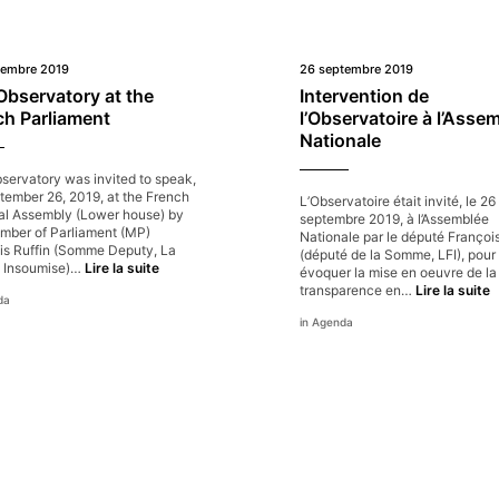
tembre 2019
26 septembre 2019
Observatory at the
Intervention de
ch Parliament
l’Observatoire à l’Asse
Nationale
servatory was invited to speak,
tember 26, 2019, at the French
L’Observatoire était invité, le 26
al Assembly (Lower house) by
septembre 2019, à l’Assemblée
mber of Parliament (MP)
Nationale par le député François
is Ruffin (Somme Deputy, La
(député de la Somme, LFI), pour
The
 Insoumise)…
Lire la suite
évoquer la mise en oeuvre de la
Observatory
I
transparence en…
Lire la suite
da
at
d
the
Agenda
l
French
à
Parliament
l
N