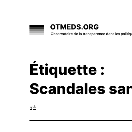
Skip
to
content
OTMEDS.ORG
Observatoire de la transparence dans les polit
Étiquette :
Scandales san
tune