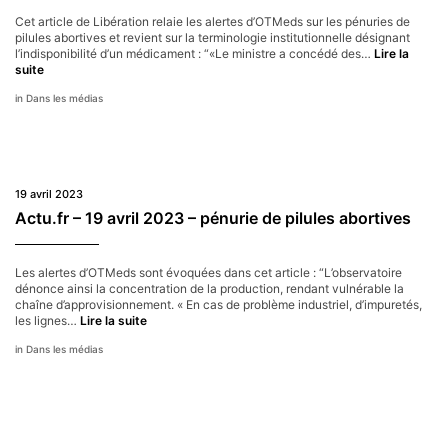
Cet article de Libération relaie les alertes d’OTMeds sur les pénuries de
pilules abortives et revient sur la terminologie institutionnelle désignant
l’indisponibilité d’un médicament : “«Le ministre a concédé des…
Lire la
Libération
suite
–
Dans les médias
19
avril
2023
–
pénurie
de
19 avril 2023
pilules
abortives
Actu.fr – 19 avril 2023 – pénurie de pilules abortives
Les alertes d’OTMeds sont évoquées dans cet article : “L’observatoire
dénonce ainsi la concentration de la production, rendant vulnérable la
chaîne d’approvisionnement. « En cas de problème industriel, d’impuretés,
Actu.fr
les lignes…
Lire la suite
–
Dans les médias
19
avril
2023
–
pénurie
de
pilules