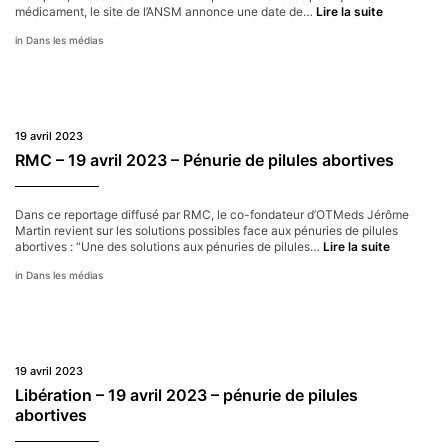
L’Ardennai
médicament, le site de l’ANSM annonce une date de…
Lire la suite
–
Dans les médias
19
avril
2023
–
Pénurie
de
19 avril 2023
pilules
abortives
RMC – 19 avril 2023 – Pénurie de pilules abortives
Dans ce reportage diffusé par RMC, le co-fondateur d’OTMeds Jérôme
Martin revient sur les solutions possibles face aux pénuries de pilules
RMC
abortives : “Une des solutions aux pénuries de pilules…
Lire la suite
–
Dans les médias
19
avril
2023
–
Pénurie
de
19 avril 2023
pilules
abortives
Libération – 19 avril 2023 – pénurie de pilules
abortives