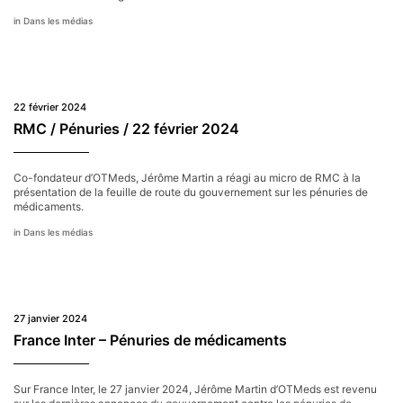
Inter
Dans les médias
–
29
février
2024
–
Pénurie
22 février 2024
de
médicaments
RMC / Pénuries / 22 février 2024
Co-fondateur d’OTMeds, Jérôme Martin a réagi au micro de RMC à la
présentation de la feuille de route du gouvernement sur les pénuries de
médicaments.
Dans les médias
27 janvier 2024
France Inter – Pénuries de médicaments
Sur France Inter, le 27 janvier 2024, Jérôme Martin d’OTMeds est revenu