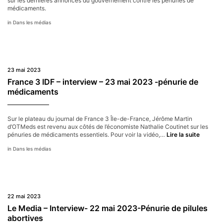
sur les dernières annonces du gouvernement contre les pénuries de
médicaments.
Dans les médias
23 mai 2023
France 3 IDF – interview – 23 mai 2023 -pénurie de
médicaments
Sur le plateau du journal de France 3 Île-de-France, Jérôme Martin
d’OTMeds est revenu aux côtés de l’économiste Nathalie Coutinet sur les
France
pénuries de médicaments essentiels. Pour voir la vidéo,…
Lire la suite
3
Dans les médias
IDF
–
intervi
–
23
mai
22 mai 2023
2023
-
Le Media – Interview- 22 mai 2023-Pénurie de pilules
pénurie
abortives
de