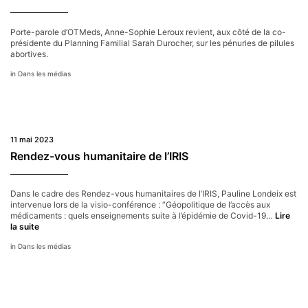
médica
Porte-parole d’OTMeds, Anne-Sophie Leroux revient, aux côté de la co-
présidente du Planning Familial Sarah Durocher, sur les pénuries de pilules
abortives.
Dans les médias
11 mai 2023
Rendez-vous humanitaire de l’IRIS
Dans le cadre des Rendez-vous humanitaires de l’IRIS, Pauline Londeix est
intervenue lors de la visio-conférence : “Géopolitique de l’accès aux
médicaments : quels enseignements suite à l’épidémie de Covid-19…
Lire
Rendez-
la suite
vous
Dans les médias
humanitaire
de
l’IRIS