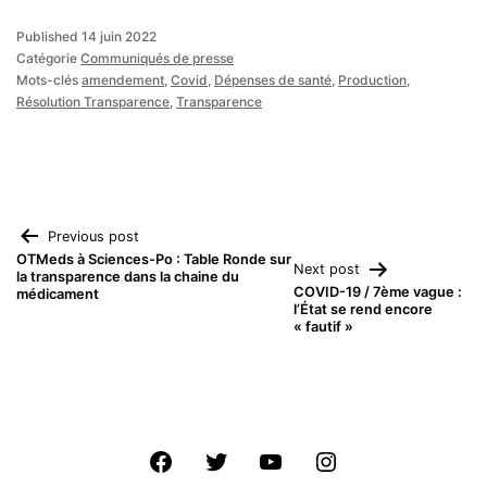
Published
14 juin 2022
Catégorie
Communiqués de presse
Mots-clés
amendement
,
Covid
,
Dépenses de santé
,
Production
,
Résolution Transparence
,
Transparence
Navigation
Previous post
OTMeds à Sciences-Po : Table Ronde sur
Next post
la transparence dans la chaine du
de
COVID-19 / 7ème vague :
médicament
l’État se rend encore
« fautif »
l’article
Facebook
Twitter
Youtube
Instagram