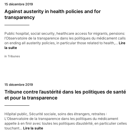
l’ac
15 décembre 2019
aux
soin
Against austerity in health policies and for
des
transparency
étra
es
Public hospital, social security, healthcare access for migrants, pensions:
l’Observatoire de la transparence dans les politiques du médicament calls
on ending all austerity policies, in particular those related to health,…
Lire
Against
la suite
austerity
Tribunes
in
health
policies
and
for
transparency
15 décembre 2019
Tribune contre l’austérité dans les politiques de santé
et pour la transparence
Hôpital public, Sécurité sociale, soins des étrangers, retraites :
L’Observatoire de la transparence dans les politiques du médicament
appelle à en finir avec toutes les politiques d’austérité, en particulier celles
Tribune
touchant…
Lire la suite
contre