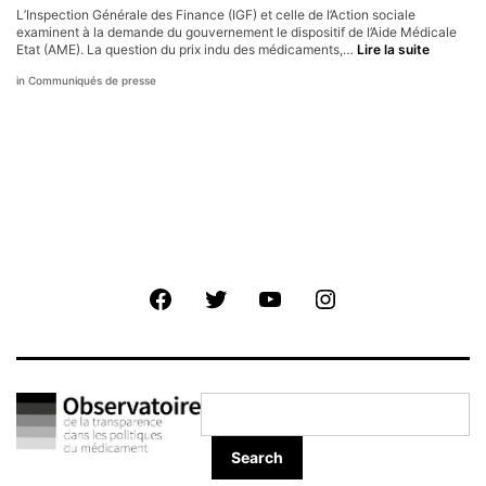
L’Inspection Générale des Finance (IGF) et celle de l’Action sociale
examinent à la demande du gouvernement le dispositif de l’Aide Médicale
Aide
Etat (AME). La question du prix indu des médicaments,…
Lire la suite
Médicale
Communiqués de presse
État
:
baissons
les
prix
des
traiteme
pas
la
qualité
des
soins
Facebook
Twitter
Youtube
Instagram