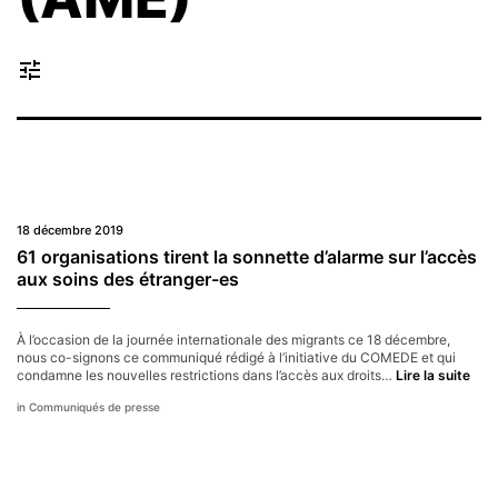
tune
18 décembre 2019
61 organisations tirent la sonnette d’alarme sur l’accès
aux soins des étranger-es
À l’occasion de la journée internationale des migrants ce 18 décembre,
nous co-signons ce communiqué rédigé à l’initiative du COMEDE et qui
61
condamne les nouvelles restrictions dans l’accès aux droits…
Lire la suite
orga
Communiqués de presse
tire
la
sonn
d’al
sur