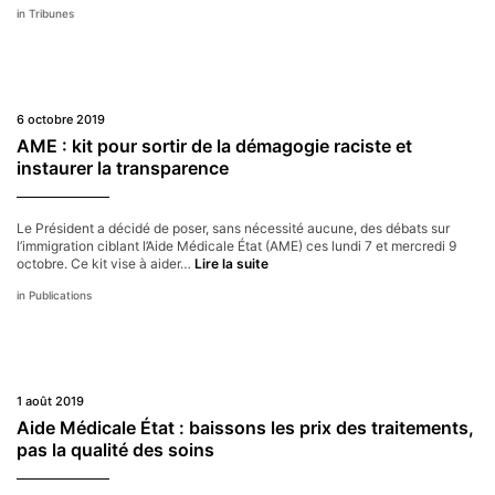
Tribunes
l’austérité
dans
les
politiques
de
santé
6 octobre 2019
et
pour
AME : kit pour sortir de la démagogie raciste et
la
instaurer la transparence
transparence
Le Président a décidé de poser, sans nécessité aucune, des débats sur
l’immigration ciblant l’Aide Médicale État (AME) ces lundi 7 et mercredi 9
AME
octobre. Ce kit vise à aider…
Lire la suite
:
Publications
kit
pour
sortir
de
la
démagogie
1 août 2019
raciste
et
Aide Médicale État : baissons les prix des traitements,
instaurer
pas la qualité des soins
la
transparence