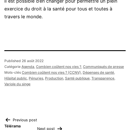
il est possible d’en changer pour permettre un plein
exercice du droit à la santé pour tous et toutes à
travers le monde.
Published
26 août 2022
Catégorie
Agenda
,
Combien coûtent nos vies ?
,
Communiqués de presse
Mots-clés
Combien coûtent nos vies ? (CCNV)
,
Dépenses de santé
,
Hôpital public
,
Pénuries
,
Production
,
Santé publique
,
Transparence
,
Variole du singe
Navigation
Previous post
Télérama
Next post