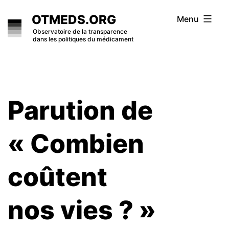
Skip
OTMEDS.ORG
Menu
to
Observatoire de la transparence
dans les politiques du médicament
content
Parution de
« Combien
coûtent
nos vies ? »