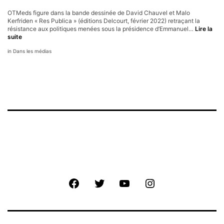
OTMeds figure dans la bande dessinée de David Chauvel et Malo
Kerfriden « Res Publica » (éditions Delcourt, février 2022) retraçant la
résistance aux politiques menées sous la présidence d’Emmanuel…
Lire la
Res
suite
Publica
Dans les médias
(BD)
Facebook
Twitter
Youtube
Instagram