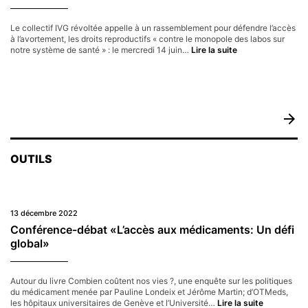
à
la
librairie
Le collectif IVG révoltée appelle à un rassemblement pour défendre l’accès
parisienne
à l’avortement, les droits reproductifs « contre le monopole des labos sur
Compagnie
Face
notre système de santé » : le mercredi 14 juin…
Lire la suite
aux
pénuries
de
pilules
abortives,
un
arrow_forward
rassemblement
pour
le
OUTILS
droit
effectif
à
l’IVG
13 décembre 2022
Conférence-débat «L’accès aux médicaments: Un défi
global»
Autour du livre Combien coûtent nos vies ?, une enquête sur les politiques
du médicament menée par Pauline Londeix et Jérôme Martin; d’OTMeds,
Conférenc
les hôpitaux universitaires de Genève et l’Université…
Lire la suite