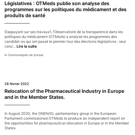
« fautif »
Législatives : OTMeds publie son analyse des
programmes sur les politiques du médicament et des
produits de santé
S’appuyant sur ses travaux1, l’Observatoire de la transparence dans les
politiques du médicament (OTMeds) a analysé les programmes des
candidat-es qui ont passé le premier tour des élections législatives : seul
Législatives :
celui…
Lire la suite
OTMeds
Communiqués de presse
publie
son
analyse
des
programmes
sur
28 février 2022
les
politiques
Relocation of the Pharmaceutical Industry in Europe
du
and in the Member States.
médicament
et
des
In August 2020, the GNEN/GL parliamentary group in the European
produits
Parliament commissioned OTMeds to produce an independent report on
de
the opportunities for pharmaceutical relocation in Europe or in the Member
santé
States.