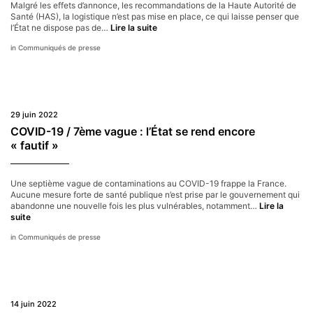
Malgré les effets d’annonce, les recommandations de la Haute Autorité de
et
Santé (HAS), la logistique n’est pas mise en place, ce qui laisse penser que
nécessite
Variole
l’État ne dispose pas de…
Lire la suite
une
du
réaction
Communiqués de presse
singe :
urgente
effet
des
d’annonce,
pouvoirs
opacité
publics
et
manque
29 juin 2022
de
logistique
COVID-19 / 7ème vague : l’État se rend encore
« fautif »
Une septième vague de contaminations au COVID-19 frappe la France.
Aucune mesure forte de santé publique n’est prise par le gouvernement qui
abandonne une nouvelle fois les plus vulnérables, notamment…
Lire la
COVID-
suite
19
Communiqués de presse
/
7ème
vague :
l’État
se
rend
14 juin 2022
encore