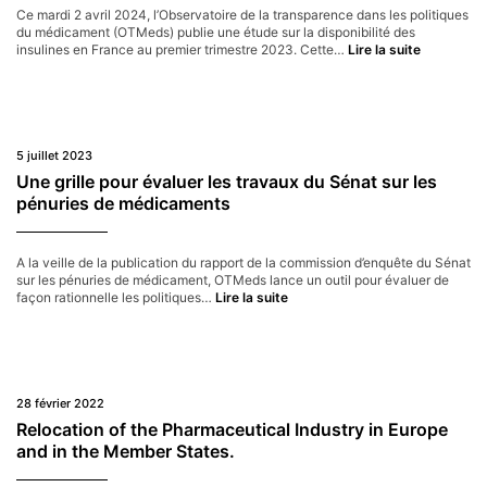
Ce mardi 2 avril 2024, l’Observatoire de la transparence dans les politiques
du médicament (OTMeds) publie une étude sur la disponibilité des
OTMeds
insulines en France au premier trimestre 2023. Cette…
Lire la suite
publie
une
enquête
sur
les
pénuries
5 juillet 2023
d’insulines
Une grille pour évaluer les travaux du Sénat sur les
en
pénuries de médicaments
France
et
appelle
à
A la veille de la publication du rapport de la commission d’enquête du Sénat
la
sur les pénuries de médicament, OTMeds lance un outil pour évaluer de
mise
Une
façon rationnelle les politiques…
Lire la suite
en
grille
place
pour
d’un
évaluer
nouveau
les
système
travaux
de
du
28 février 2022
veille
Sénat
Relocation of the Pharmaceutical Industry in Europe
sur
and in the Member States.
les
pénuries