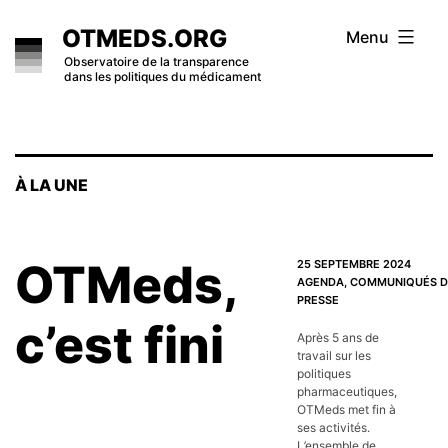
Skip
OTMEDS.ORG
Menu
to
Observatoire de la transparence
dans les politiques du médicament
content
À LA UNE
OTMeds,
25 SEPTEMBRE 2024
AGENDA
,
COMMUNIQUÉS D
PRESSE
c’est fini
Après 5 ans de
travail sur les
politiques
pharmaceutiques,
OTMeds met fin à
ses activités.
L’ensemble de