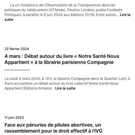
La co-fondatrice de l’Observatoire de la Transparence dans les
politiques du médicament (OTMeds), Pauline Londeix, publie Footballs
Politiques, à paraître le 6 juin 2024 aux éditions 10/18. Entre autres…
Lire la
Sports/JO :
suite
un
livre
pour
sortir
du
silence
22 février 2024
sur
4 mars : Débat autour du livre « Notre Santé Nous
les
Appartient » à la librairie parisienne Compagnie
enjeux
de
santé
Le lundi 4 mars 2024, à 19 h, la librairie Compagnie dans le Quartier Latin à
Paris accueillera un débat autour du livre collectif Notre Santé Nous
4
Appartient (Éditions Armand…
Lire la suite
mars :
Débat
autour
du
livre
« Notre
11 juin 2023
Santé
Face aux pénuries de pilules abortives, un
Nous
rassemblement pour le droit effectif à l’IVG
Appartient »