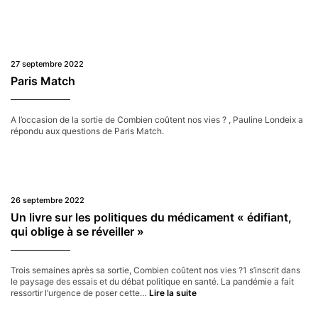
débat
«L’accès
aux
médicamen
Un
défi
27 septembre 2022
global»
Paris Match
A l’occasion de la sortie de Combien coûtent nos vies ? , Pauline Londeix a
répondu aux questions de Paris Match.
26 septembre 2022
Un livre sur les politiques du médicament « édifiant,
qui oblige à se réveiller »
Trois semaines après sa sortie, Combien coûtent nos vies ?1 s’inscrit dans
le paysage des essais et du débat politique en santé. La pandémie a fait
Un
ressortir l’urgence de poser cette…
Lire la suite
livre
sur