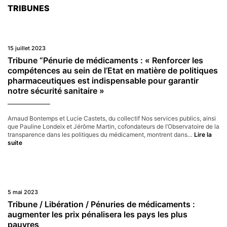
pla
TRIBUNES
la
san
au
cœ
du
15 juillet 2023
déb
pub
Tribune “Pénurie de médicaments : « Renforcer les
compétences au sein de l’Etat en matière de politiques
pharmaceutiques est indispensable pour garantir
notre sécurité sanitaire »
Arnaud Bontemps et Lucie Castets, du collectif Nos services publics, ainsi
que Pauline Londeix et Jérôme Martin, cofondateurs de l’Observatoire de la
transparence dans les politiques du médicament, montrent dans…
Lire la
Tribune
suite
“Pénurie
de
médicaments :
« Renforcer
les
compétences
5 mai 2023
au
Tribune / Libération / Pénuries de médicaments :
sein
augmenter les prix pénalisera les pays les plus
de
pauvres
l’Etat