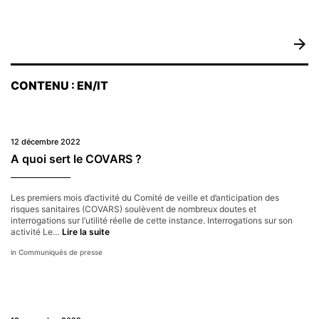
arrow_forward
CONTENU : EN/IT
12 décembre 2022
A quoi sert le COVARS ?
Les premiers mois d’activité du Comité de veille et d’anticipation des
risques sanitaires (COVARS) soulèvent de nombreux doutes et
interrogations sur l’utilité réelle de cette instance. Interrogations sur son
A
activité Le…
Lire la suite
quoi
Communiqués de presse
sert
le
COVARS ?