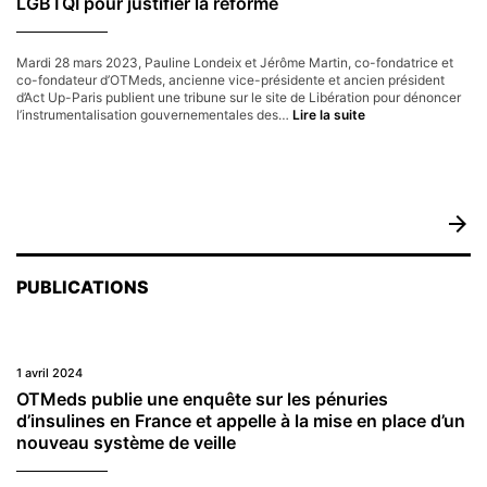
LGBTQI pour justifier la réforme
des
politiques
du
médicament
Mardi 28 mars 2023, Pauline Londeix et Jérôme Martin, co-fondatrice et
co-fondateur d’OTMeds, ancienne vice-présidente et ancien président
d’Act Up-Paris publient une tribune sur le site de Libération pour dénoncer
Retraites :
l’instrumentalisation gouvernementales des…
Lire la suite
non
à
l’instrumentalisati
des
luttes
LGBTQI
arrow_forward
pour justifier
la
réforme
PUBLICATIONS
1 avril 2024
OTMeds publie une enquête sur les pénuries
d’insulines en France et appelle à la mise en place d’un
nouveau système de veille