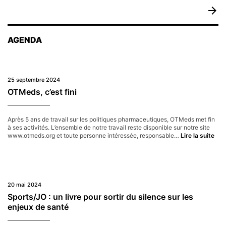
arrow_forward
AGENDA
25 septembre 2024
OTMeds, c’est fini
Après 5 ans de travail sur les politiques pharmaceutiques, OTMeds met fin
à ses activités. L’ensemble de notre travail reste disponible sur notre site
OTM
www.otmeds.org et toute personne intéressée, responsable…
Lire la suite
c’es
fini
20 mai 2024
Sports/JO : un livre pour sortir du silence sur les
enjeux de santé