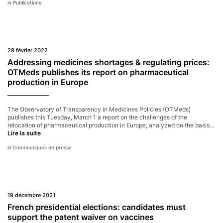
Publications
28 février 2022
Addressing medicines shortages & regulating prices:
OTMeds publishes its report on pharmaceutical
production in Europe
The Observatory of Transparency in Medicines Policies (OTMeds)
publishes this Tuesday, March 1 a report on the challenges of the
relocation of pharmaceutical production in Europe, analyzed on the basis…
Addressing
Lire la suite
medicines
Communiqués de presse
shortages
&
regulating
prices:
OTMeds
publishes
19 décembre 2021
its
report
French presidential elections: candidates must
on
support the patent waiver on vaccines
pharmaceutical