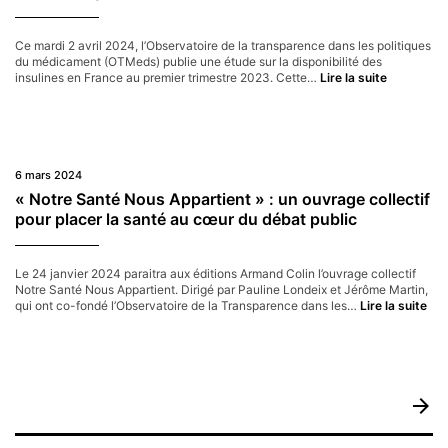
santé
Ce mardi 2 avril 2024, l’Observatoire de la transparence dans les politiques
du médicament (OTMeds) publie une étude sur la disponibilité des
OTMeds
insulines en France au premier trimestre 2023. Cette…
Lire la suite
publie
une
enquête
sur
les
pénuries
6 mars 2024
d’insulines
« Notre Santé Nous Appartient » : un ouvrage collectif
en
pour placer la santé au cœur du débat public
France
et
appelle
à
Le 24 janvier 2024 paraitra aux éditions Armand Colin l’ouvrage collectif
la
Notre Santé Nous Appartient. Dirigé par Pauline Londeix et Jérôme Martin,
mise
« N
qui ont co-fondé l’Observatoire de la Transparence dans les…
Lire la suite
en
San
place
No
d’un
App
nouveau
:
système
un
de
ouv
arrow_forward
veille
coll
pou