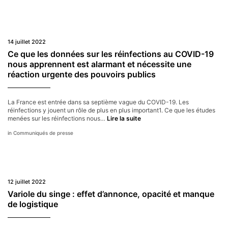
coû
nos
vies
?”
14 juillet 2022
Ce que les données sur les réinfections au COVID-19
nous apprennent est alarmant et nécessite une
réaction urgente des pouvoirs publics
La France est entrée dans sa septième vague du COVID-19. Les
réinfections y jouent un rôle de plus en plus important1. Ce que les études
Ce
menées sur les réinfections nous…
Lire la suite
que
Communiqués de presse
les
données
sur
les
réinfections
au
12 juillet 2022
COVID-
19
Variole du singe : effet d’annonce, opacité et manque
nous
de logistique
apprennent
est
alarmant