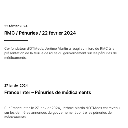
Inter
–
29
février
2024
–
22 février 2024
Pénurie
RMC / Pénuries / 22 février 2024
de
médicaments
Co-fondateur d’OTMeds, Jérôme Martin a réagi au micro de RMC à la
présentation de la feuille de route du gouvernement sur les pénuries de
médicaments.
27 janvier 2024
France Inter – Pénuries de médicaments
Sur France Inter, le 27 janvier 2024, Jérôme Martin d’OTMeds est revenu
sur les dernières annonces du gouvernement contre les pénuries de
médicaments.