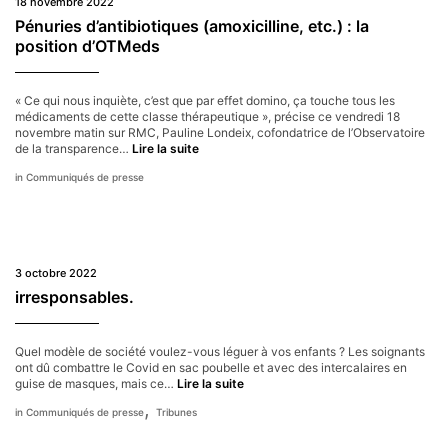
18 novembre 2022
Pénuries d’antibiotiques (amoxicilline, etc.) : la
position d’OTMeds
« Ce qui nous inquiète, c’est que par effet domino, ça touche tous les
médicaments de cette classe thérapeutique », précise ce vendredi 18
novembre matin sur RMC, Pauline Londeix, cofondatrice de l’Observatoire
Pénuries
de la transparence…
Lire la suite
d’antibiotiques
Communiqués de presse
(amoxicilline,
etc.) :
la
position
d’OTMeds
3 octobre 2022
irresponsables.
Quel modèle de société voulez-vous léguer à vos enfants ? Les soignants
ont dû combattre le Covid en sac poubelle et avec des intercalaires en
irresponsables.
guise de masques, mais ce…
Lire la suite
,
Communiqués de presse
Tribunes