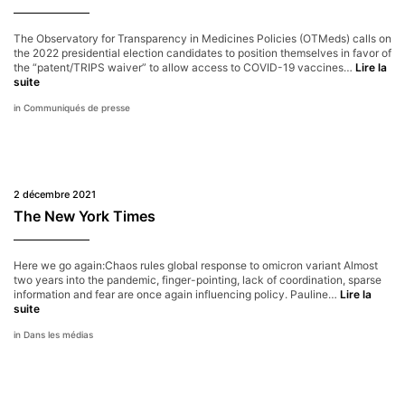
production
in
The Observatory for Transparency in Medicines Policies (OTMeds) calls on
Europe
the 2022 presidential election candidates to position themselves in favor of
the “patent/TRIPS waiver” to allow access to COVID-19 vaccines…
Lire la
French
suite
presidential
Communiqués de presse
elections:
candidates
must
support
the
patent
2 décembre 2021
waiver
on
The New York Times
vaccines
Here we go again:Chaos rules global response to omicron variant Almost
two years into the pandemic, finger-pointing, lack of coordination, sparse
information and fear are once again influencing policy. Pauline…
Lire la
The
suite
New
Dans les médias
York
Times