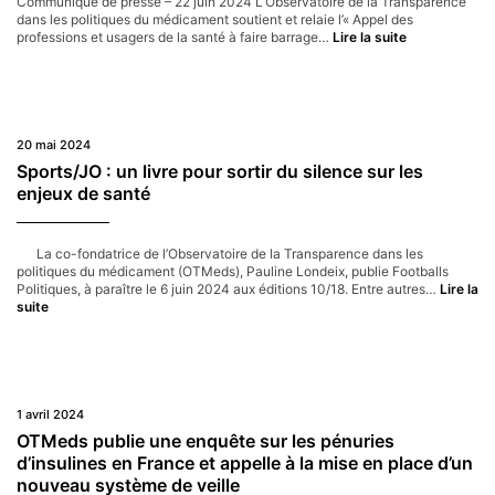
Communiqué de presse – 22 juin 2024 L’Observatoire de la Transparence
dans les politiques du médicament soutient et relaie l’« Appel des
3600
professions et usagers de la santé à faire barrage…
Lire la suite
acteurs
et
actrices
de
la
santé
20 mai 2024
appellent
Sports/JO : un livre pour sortir du silence sur les
à
enjeux de santé
voter
Nouveau
Front
Populaire
La co-fondatrice de l’Observatoire de la Transparence dans les
politiques du médicament (OTMeds), Pauline Londeix, publie Footballs
Politiques, à paraître le 6 juin 2024 aux éditions 10/18. Entre autres…
Lire la
Sports/JO :
suite
un
livre
pour
sortir
du
silence
1 avril 2024
sur
OTMeds publie une enquête sur les pénuries
les
d’insulines en France et appelle à la mise en place d’un
enjeux
nouveau système de veille
de