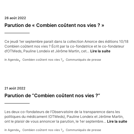
26 août 2022
Parution de « Combien coûtent nos vies ? »
Ce jeudi 1er septembre parait dans la collection Amorce des éditions 10/18
Combien coûtent nos vies ? Écrit par la co-fondatrice et le co-fondateur
Parution
d’OTMeds, Pauline Londeix et Jérôme Martin, cet…
Lire la suite
de
,
,
Agenda
Combien coûtent nos vies ?
Communiqués de presse
« Combien
coûtent
nos
vies ? »
21 août 2022
Parution de “Combien coûtent nos vies ?”
Les deux co-fondateurs de l’Observatoire de la transparence dans les
politiques du médicament (OTMeds), Pauline Londeix et Jérôme Martin,
Par
ont le plaisir de vous annoncer la parution, le 1er septembre…
Lire la suite
de
,
,
Agenda
Combien coûtent nos vies ?
Communiqués de presse
“Co