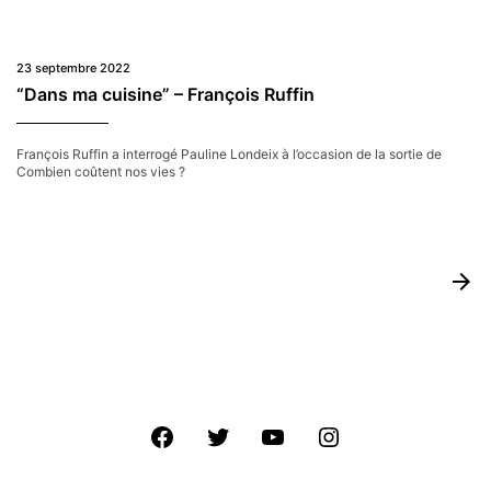
les
politiques
du
médicament
23 septembre 2022
« édifiant,
“Dans ma cuisine” – François Ruffin
qui
oblige
à
se
François Ruffin a interrogé Pauline Londeix à l’occasion de la sortie de
réveiller
Combien coûtent nos vies ?
»
arrow_forward
Facebook
Twitter
Youtube
Instagram