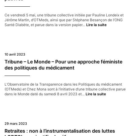
en
matière
de
Ce vendredi 5 mai, une tribune collective initiée par Pauline Londeix et
politiques
Jérôme Martin, d’OTMeds, ainsi que par Stéphane Besançon de l’ONG
pharmaceutiques
Tribune
Santé Diabète, et parue dans la version papier…
Lire la suite
est
/
indispensable
Libération /
pour
Pénuries
garantir
de
notre
médicaments :
sécurité
augmenter
10 avril 2023
sanitaire »
les
Tribune – Le Monde – Pour une approche féministe
prix
des politiques du médicament
pénalisera
les
pays
les
L’Observatoire de la Transparence dans les Politiques du médicament
plus
(OTMeds) et Chez Mona sont à l’initiative d’une tribune collective parue
pauvres
Tribune
dans le Monde daté du samedi 8 avril 2023 et…
Lire la suite
–
Le
Monde
–
Pour
une
29 mars 2023
approche
Retraites : non à l’instrumentalisation des luttes
féministe