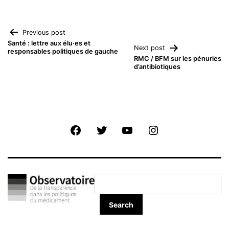
Navigation
Previous post
Santé : lettre aux élu·es et
Next post
responsables politiques de gauche
de
RMC / BFM sur les pénuries
d’antibiotiques
l’article
Facebook
Twitter
Youtube
Instagram