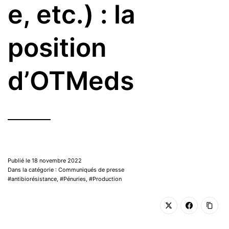
e, etc.) : la
position
d’OTMeds
Publié le 18 novembre 2022
Dans la catégorie : Communiqués de presse
antibiorésistance
,
Pénuries
,
Production