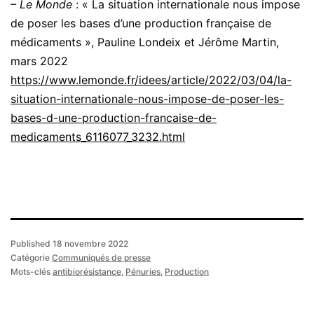
– Le Monde
: « La situation internationale nous impose
de poser les bases d’une production française de
médicaments », Pauline Londeix et Jérôme Martin,
mars 2022
https://www.lemonde.fr/idees/article/2022/03/04/la-
situation-internationale-nous-impose-de-poser-les-
bases-d-une-production-francaise-de-
medicaments_6116077_3232.html
Published
18 novembre 2022
Catégorie
Communiqués de presse
Mots-clés
antibiorésistance
,
Pénuries
,
Production