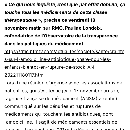
« Ce qui nous inquiète, c’est que par effet domino, ça
touche tous les médicaments de cette classe
thérapeutique »
, p
récise ce vendredi 18
novembre matin sur RMC, Pauline Londeix
,
cofondatrice de l’Observatoire de la transparence
dans les politiques du médicament.
https://rmc.bfmtv.com/actualites/societe/sante/crainte
s-sur-l-amoxicilline-antibiotique-phare-pour-les-
enfants-bientot-en-rupture-de-stock_AN-
202211180117.html
Lors d’une réunion d’urgence avec les associations de
patient-es, qui s’est tenue jeudi 17 novembre au soir,
l’agence française du médicament (ANSM) a (enfin)
communiqué sur les pénuries et ruptures de
médicaments qui touchent les antibiotiques, dont
l’amoxicilline. Il s’agit de médicaments essentiels de
l’arsenal thérapeutique. OTMeds déplore le manque de