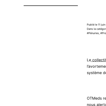
Publié le 11 jui
Dans la catégor
Pénuries
,
Pr
Le
collecti
l’avorteme
système de
OTMeds rel
nous alert