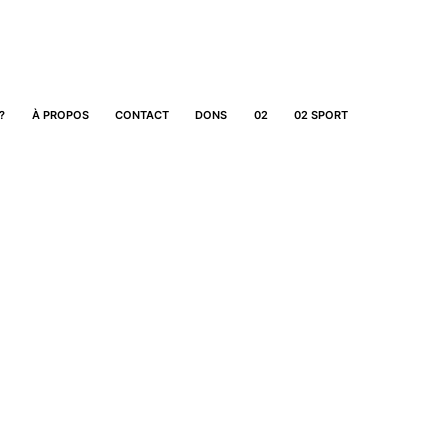
?
À PROPOS
CONTACT
DONS
02
02 SPORT