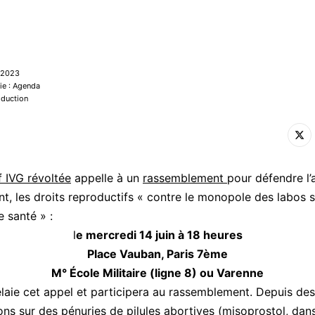
n 2023
ie : Agenda
oduction
f IVG révoltée
appelle à un
rassemblement
pour défendre l’
nt, les droits reproductifs « contre le monopole des labos s
 santé » :
l
e mercredi 14 juin à 18 heures
Place Vauban, Paris 7ème
M° École Militaire (ligne 8) ou Varenne
aie cet appel et participera au rassemblement. Depuis des
ons sur des pénuries de pilules abortives
(misoprostol, dans