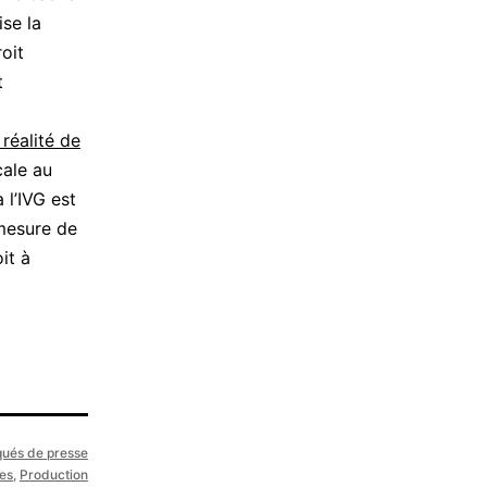
ise la
oit
t
réalité de
cale au
 l’IVG est
mesure de
it à
ués de presse
es
,
Production