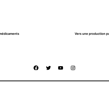
e médicaments
Vers une production pu
Facebook
Twitter
Youtube
Instagram