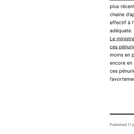
plus récen
chaine d’a
effectif à 
adéquate.
Le ministr
ces pénuri
moins en pa
encore en
ces pénurie
l’avorteme
Published
11 