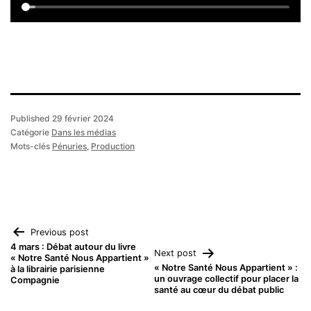
Published
29 février 2024
Catégorie
Dans les médias
Mots-clés
Pénuries
,
Production
Navigation
Previous post
4 mars : Débat autour du livre
Next post
« Notre Santé Nous Appartient »
de
« Notre Santé Nous Appartient » :
à la librairie parisienne
un ouvrage collectif pour placer la
Compagnie
santé au cœur du débat public
l’article