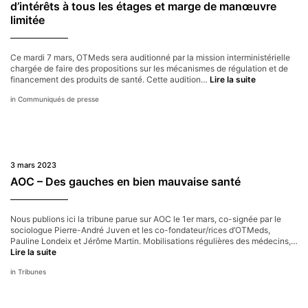
d’intérêts à tous les étages et marge de manœuvre
limitée
Ce mardi 7 mars, OTMeds sera auditionné par la mission interministérielle
chargée de faire des propositions sur les mécanismes de régulation et de
Mission
financement des produits de santé. Cette audition…
Lire la suite
interministéri
Communiqués de presse
sur
le
médicament 
conflits
d’intérêts
à
3 mars 2023
tous
les
AOC – Des gauches en bien mauvaise santé
étages
et
marge
Nous publions ici la tribune parue sur AOC le 1er mars, co-signée par le
de
sociologue Pierre-André Juven et les co-fondateur/rices d’OTMeds,
manœuvre
Pauline Londeix et Jérôme Martin. Mobilisations régulières des médecins,…
limitée
AOC
Lire la suite
–
Tribunes
Des
gauches
en
bien