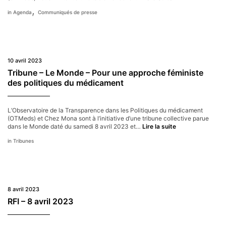
–
,
Agenda
Communiqués de presse
Pour
des
politiques
du
médicament
féministes
10 avril 2023
Tribune – Le Monde – Pour une approche féministe
des politiques du médicament
L’Observatoire de la Transparence dans les Politiques du médicament
(OTMeds) et Chez Mona sont à l’initiative d’une tribune collective parue
Tribune
dans le Monde daté du samedi 8 avril 2023 et…
Lire la suite
–
Tribunes
Le
Monde
–
Pour
une
approche
8 avril 2023
féministe
des
RFI – 8 avril 2023
politiques
du
médicament