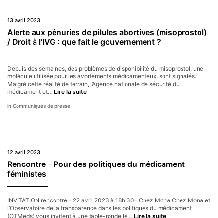
13 avril 2023
Alerte aux pénuries de pilules abortives (misoprostol)
/ Droit à l’IVG : que fait le gouvernement ?
Depuis des semaines, des problèmes de disponibilité du misoprostol, une
molécule utilisée pour les avortements médicamenteux, sont signalés.
Malgré cette réalité de terrain, l’Agence nationale de sécurité du
Alerte
médicament et…
Lire la suite
aux
Communiqués de presse
pénuries
de
pilules
abortives
(misoprostol)
/
12 avril 2023
Droit
à
Rencontre – Pour des politiques du médicament
l’IVG :
féministes
que
fait
le
INVITATION rencontre – 22 avril 2023 à 18h 30– Chez Mona Chez Mona et
gouvernement ?
l’Observatoire de la transparence dans les politiques du médicament
Rencontre
(OTMeds) vous invitent à une table-ronde le…
Lire la suite