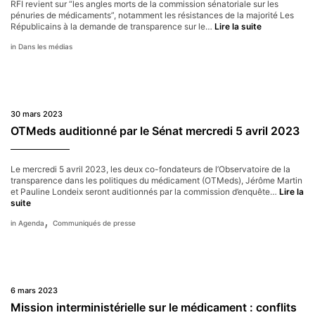
RFI revient sur “les angles morts de la commission sénatoriale sur les
pénuries de médicaments”, notamment les résistances de la majorité Les
RFI
Républicains à la demande de transparence sur le…
Lire la suite
–
Dans les médias
8
avril
2023
30 mars 2023
OTMeds auditionné par le Sénat mercredi 5 avril 2023
Le mercredi 5 avril 2023, les deux co-fondateurs de l’Observatoire de la
transparence dans les politiques du médicament (OTMeds), Jérôme Martin
et Pauline Londeix seront auditionnés par la commission d’enquête…
Lire la
OTMeds
suite
auditionné
,
Agenda
Communiqués de presse
par
le
Sénat
mercredi
5
avril
6 mars 2023
2023
Mission interministérielle sur le médicament : conflits