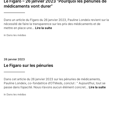
Le Figaro – 26 janvier 2023 “Pourquoi les pénuries de
médicaments vont durer”
Dans un article du Figaro du 26 janvier 2023, Pauline Londeix revient sur la
nécessité de faire la transparence sur les prix des médicaments et de
Le
mettre en place une…
Lire la suite
Figaro
Dans les médias
–
26
janvier
2023
“Pourquoi
les
26 janvier 2023
pénuries
de
Le Figaro sur les pénuries
médicaments
vont
durer”
Dans cet article du 26 janvier 2023 sur les pénuries de médicaments,
Pauline Londeix, co-fondatrice d’OTMeds, conclut : ” Aujourd’hui, tout se
Le
passe dans l’opacité. Nous n’avons aucun élément concret…
Lire la suite
Figa
Dans les médias
sur
les
pénu