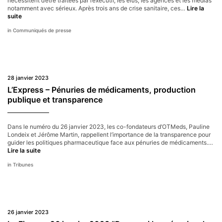
nécessitent d’être traitées par l’exécutif, les élus, les agences et les médias
il
notamment avec sérieux. Après trois ans de crise sanitaire, ces…
enfin
Lire la
Pénuries
suite
agir
de
?
Communiqués de presse
médicaments
:
OTMeds
suspend
toute
demande
28 janvier 2023
d’interview
de
L’Express – Pénuries de médicaments, production
médias
publique et transparence
français
Dans le numéro du 26 janvier 2023, les co-fondateurs d’OTMeds, Pauline
Londeix et Jérôme Martin, rappellent l’importance de la transparence pour
guider les politiques pharmaceutique face aux pénuries de médicaments.…
L’Express
Lire la suite
–
Tribunes
Pénuries
de
médicaments,
production
publique
et
26 janvier 2023
transparence