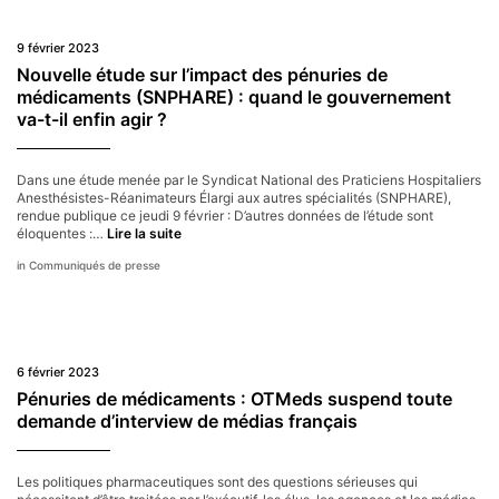
mauvaise
santé
9 février 2023
Nouvelle étude sur l’impact des pénuries de
médicaments (SNPHARE) :
quand le gouvernement
va-t-il enfin agir ?
Dans une étude menée par le Syndicat National des Praticiens Hospitaliers
Anesthésistes-Réanimateurs Élargi aux autres spécialités (SNPHARE),
rendue publique ce jeudi 9 février : D’autres données de l’étude sont
Nouvelle
éloquentes :…
Lire la suite
étude
Communiqués de presse
sur
l’impact
des
pénuries
de
médicaments
6 février 2023
(SNPHARE)
:
Pénuries de médicaments : OTMeds suspend toute
quand
demande d’interview de médias français
le
gouvernement
va-
Les politiques pharmaceutiques sont des questions sérieuses qui
t-