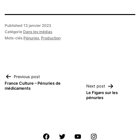
Published
13 janvier 2023
Catégorie
Dans les médias
Mots-clés
Pénuries
,
Production
Navigation
Previous post
France Culture – Pénuries de
Next post
médicaments
de
Le Figaro sur les
pénuries
l’article
Facebook
Twitter
Youtube
Instagram