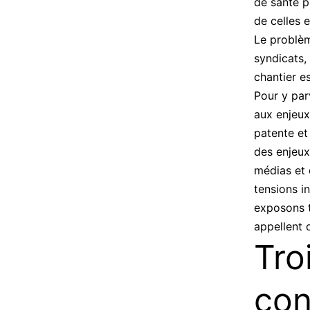
de santé p
de celles 
Le problèm
syndicats,
chantier e
Pour y par
aux enjeux
patente et
des enjeux
médias et d
tensions i
exposons tr
appellent 
Tro
con