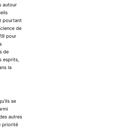
s autour
eils
t pourtant
science de
019 pour
s
s de
 esprits,
ans la
u’ils se
armi
 des autres
 priorité