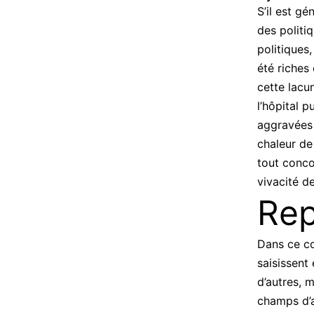
S’il est g
des politi
politiques
été riches
cette lacu
l’hôpital 
aggravées 
chaleur de
tout conco
vivacité d
Rep
Dans ce co
saisissent
d’autres, 
champs d’ac