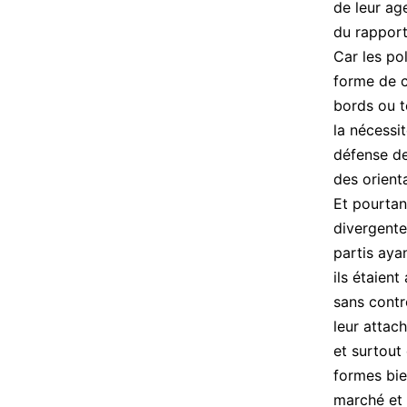
de leur ag
du rapport
Car les pol
forme de c
bords ou t
la nécessi
défense de
des orient
Et pourtan
divergente
partis aya
ils étaient
sans contr
leur attac
et surtout 
formes bie
marché et 