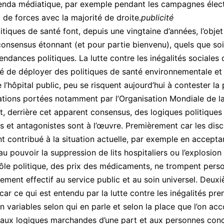
enda médiatique, par exemple pendant les campagnes élect
 de forces avec la majorité de droite.
publicité
itiques de santé font, depuis une vingtaine d’années, l’objet
onsensus étonnant (et pour partie bienvenu), quels que soi
endances politiques. La lutte contre les inégalités sociales 
té de déployer des politiques de santé environnementale et 
 l’hôpital public, peu se risquent aujourd’hui à contester la
ations portées notamment par l’Organisation Mondiale de la
t, derrière cet apparent consensus, des logiques politiques
s et antagonistes sont à l’œuvre. Premièrement car les dis
nt contribué à la situation actuelle, par exemple en accept
 au pouvoir la suppression de lits hospitaliers ou l’explosion
ôle politique, des prix des médicaments, ne trompent pers
hement effectif au service public et au soin universel. Deu
car ce qui est entendu par la lutte contre les inégalités pr
n variables selon qui en parle et selon la place que l’on ac
aux logiques marchandes d’une part et aux personnes con