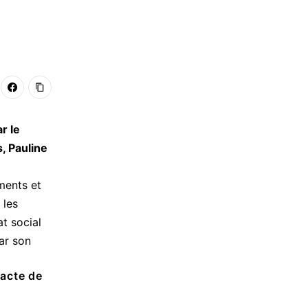
r le
, Pauline
ments et
 les
at social
ar son
’acte de