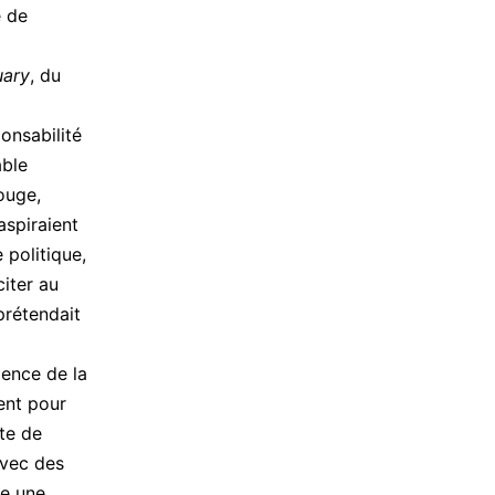
e de
uary
, du
onsabilité
able
ouge,
aspiraient
 politique,
citer au
prétendait
gence de la
ent pour
nte de
avec des
me une