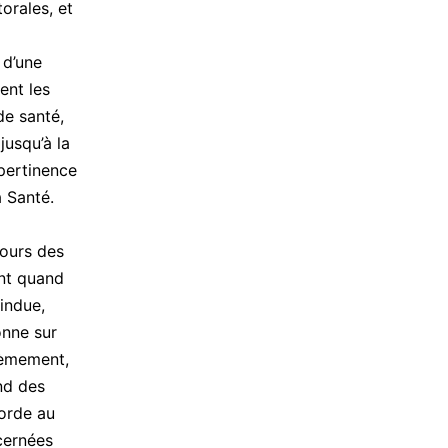
orales, et
 d’une
ent les
de santé,
jusqu’à la
 pertinence
 Santé.
cours des
ant quand
 indue,
onne sur
xièmement,
end des
corde au
cernées