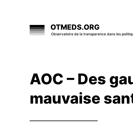
Skip
to
content
OTMEDS.ORG
Observatoire de la transparence dans les polit
AOC – Des ga
mauvaise san