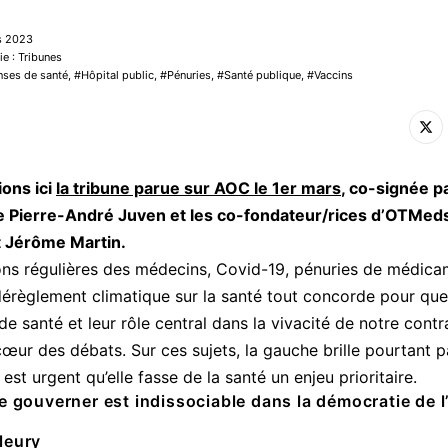
rs 2023
ie : Tribunes
ses de santé
,
Hôpital public
,
Pénuries
,
Santé publique
,
Vaccins
ons ici
la tribune parue sur AOC le 1er mars
, co-signée pa
e Pierre-André Juven et les co-fondateur/rices d’OTMeds
t Jérôme Martin.
ons régulières des médecins, Covid-19, pénuries de médica
dérèglement climatique sur la santé tout concorde pour que
de santé et leur rôle central dans la vivacité de notre contr
cœur des débats. Sur ces sujets, la gauche brille pourtant p
 est urgent qu’elle fasse de la santé un enjeu prioritaire.
de gouverner est indissociable dans la démocratie de l
leury