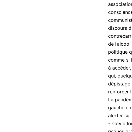
associatio
conscience
communiste
discours d
contrecarr
de l’alcoo
politique 
comme si l’
à accéder,
qui, quelq
dépistage 
renforcer 
La pandémi
gauche en 
alerter su
« Covid lo
risques dr