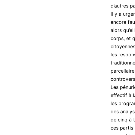
d’autres pa
Il y a urge
encore faut
alors qu’el
corps, et 
citoyennes
les respon
traditionn
parcellair
controvers
Les pénur
effectif à
les progra
des analys
de cinq à t
ces partis