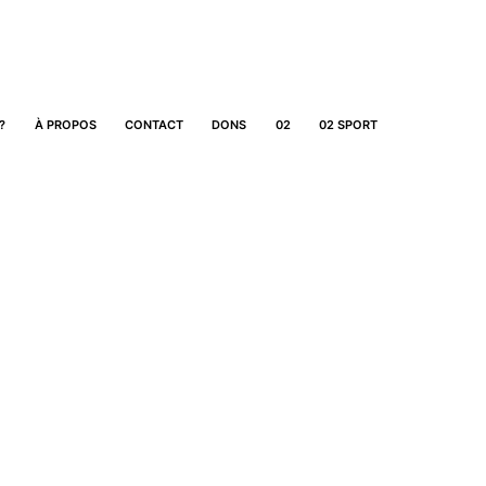
?
À PROPOS
CONTACT
DONS
02
02 SPORT