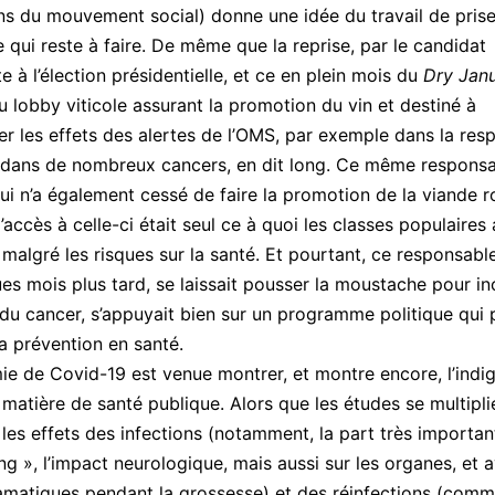
ns du mouvement social) donne une idée du travail de pris
 qui reste à faire. De même que la reprise, par le candidat
 à l’élection présidentielle, et ce en plein mois du
Dry Jan
u lobby viticole assurant la promotion du vin et destiné à
er les effets des alertes de l’OMS, par exemple dans la resp
l dans de nombreux cancers, en dit long. Ce même respons
qui n’a également cessé de faire la promotion de la viande r
accès à celle-ci était seul ce à quoi les classes populaires 
 malgré les risques sur la santé. Et pourtant, ce responsable
ues mois plus tard, se laissait pousser la moustache pour in
du cancer, s’appuyait bien sur un programme politique qui 
la prévention en santé.
e de Covid-19 est venue montrer, et montre encore, l’indi
matière de santé publique. Alors que les études se multipli
r les effets des infections (notamment, la part très importa
ng », l’impact neurologique, mais aussi sur les organes, et 
amatiques pendant la grossesse) et des réinfections (com