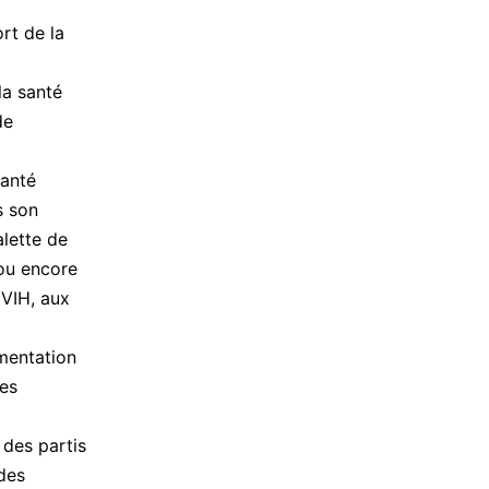
rt de la
la santé
de
santé
s son
alette de
 ou encore
 VIH, aux
imentation
res
 des partis
des