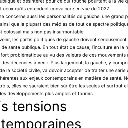
ublique et désintérêt pour ce qui touche pourtant à la vie 
et ceux qu’ils entendent convaincre en vue de 2027.
e concerne aussi les personnalités de gauche, une grand p
 ainsi que la plupart des médias de tout ce spectre politiqu
st colossal mais non pas insurmontable.
venir, les partis politiques de gauche doivent sérieusement
 de santé publique. En tout état de cause, l’inculture en la 
 fort problématique au vu des valeurs de ces mouvements 
 des décennies à venir. Plus largement, la gauche, y compri
e la société civile, va devoir accepter de traiter une série
nhérentes aux enjeux contemporains en matière de santé. N
ois, elles ne sauraient bien sûr être les seules et surtout el
des développements plus amples et fournis.
is tensions
temporaines