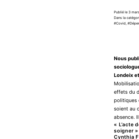
Publié le 3 ma
Dans la catégor
Covid
,
Dépen
Nous publi
sociologu
Londeix e
Mobilisati
effets du 
politiques 
soient au 
absence. Il
« L’acte 
soigner »
Cynthia F