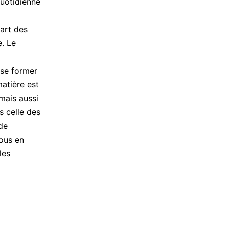
quotidienne
art des
e. Le
 se former
matière est
mais aussi
s celle des
 de
ous en
les