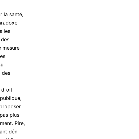
r la santé,
paradoxe,
s les
 des
re mesure
les
nu
à des
droit
 publique,
 proposer
pas plus
ment. Pire,
ant déni