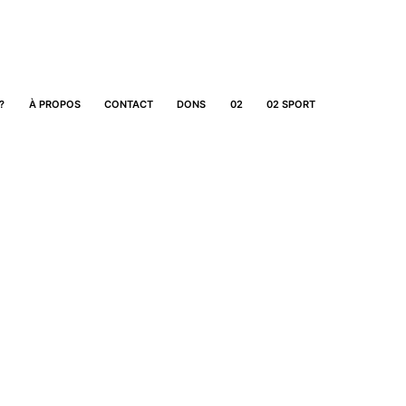
?
À PROPOS
CONTACT
DONS
02
02 SPORT