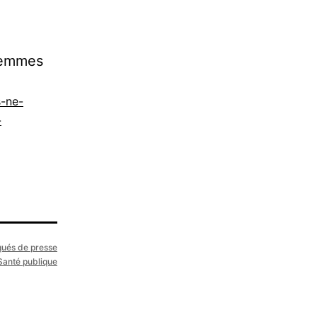
femmes
s-ne-
-
ués de presse
Santé publique