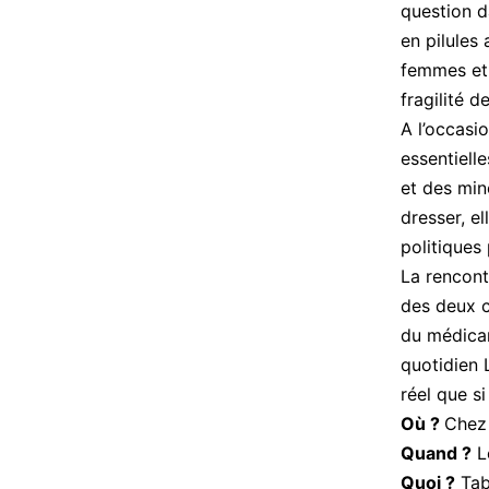
question d
en pilules
femmes et m
fragilité 
A l’occasi
essentiell
et des min
dresser, el
politiques
La rencont
des deux c
du médicam
quotidien 
réel que s
Où ?
Chez 
Quand ?
L
Quoi ?
Tab