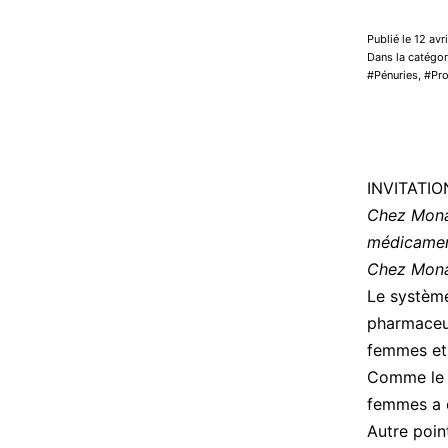
Publié le 12 avr
Dans la catégor
Pénuries
,
Pr
INVITATIO
Chez Mon
médicame
Chez Mon
Le systèm
pharmaceut
femmes et 
Comme le r
femmes a é
Autre point