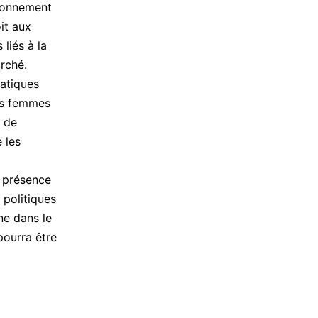
sionnement
it aux
 liés à la
arché.
matiques
des femmes
e de
 les
n présence
 politiques
ne dans le
pourra être