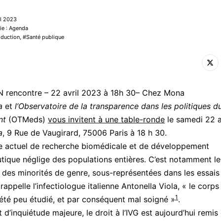
il 2023
ie : Agenda
oduction
,
Santé publique
N rencontre – 22 avril 2023 à 18h 30– Chez Mona
a
et
l’Observatoire de la transparence dans les politiques d
nt
(OTMeds)
vous invitent à une table-ronde
le samedi 22 a
a
, 9 Rue de Vaugirard, 75006 Paris à 18 h 30.
e actuel de recherche biomédicale et de développement
ique néglige des populations entières. C’est notamment le
des minorités de genre, sous-représentées dans les essais 
appelle l’infectiologue italienne Antonella Viola, « le corps
1
té peu étudié, et par conséquent mal soigné »
.
 d’inquiétude majeure, le droit à l’IVG est aujourd’hui remis