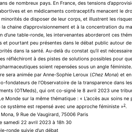
ans de nombreux pays. En France, des tensions d’approvi
 abortives et en médicaments contraceptifs menacent le dro
inorités de disposer de leur corps, et illustrent les risques
de la chaine d’approvisionnement et à la concentration du m
on d’une table-ronde, les intervenantes aborderont ces thé
es et pourtant peu présentes dans le débat public autour 
orités dans la santé. Au-delà du constat qu’il est nécessair
les réfléchiront à des pistes de solutions possibles pour que
 pharmaceutiques soient repensées sous un angle féministe.
re sera animée par Anne-Sophie Leroux (
Chez Mona
) et e
o-fondateurs de l’Observatoire de la transparence dans les
ents (OTMeds), qui ont co-signé le 8 avril 2023 une tribu
Le Monde sur la même thématique : « L’accès aux soins ne 
2
i ce système est repensé avec une approche féministe »
.
Mona, 9 Rue de Vaugirard, 75006 Paris
e samedi 22 avril 2023 à 18h 30
le-ronde suivie d’un débat