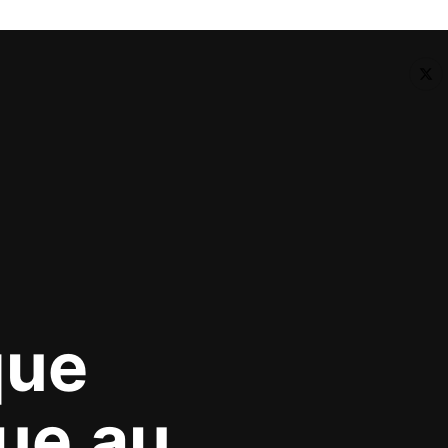
que
ue
au