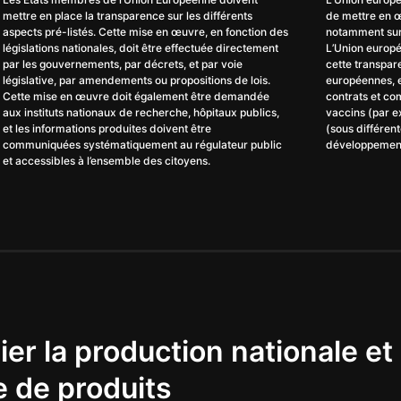
mettre en place la transparence sur les différents
de mettre en œ
aspects pré-listés. Cette mise en œuvre, en fonction des
notamment sur 
législations nationales, doit être effectuée directement
L’Union europé
par les gouvernements, par décrets, et par voie
cette transpar
législative, par amendements ou propositions de lois.
européennes, e
Cette mise en œuvre doit également être demandée
contrats et c
aux instituts nationaux de recherche, hôpitaux publics,
vaccins (par 
et les informations produites doivent être
(sous différen
communiquées systématiquement au régulateur public
développemen
et accessibles à l’ensemble des citoyens.
er la production nationale et
 de produits