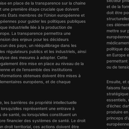
secteur priv
mise en place de la transparence sur la chaine
et de la fo
 une première étape cruciale que doivent
doit être po
rents États membres de l’Union européenne et
structurelle
ropéennes pour guider les politiques publiques
ces élément
tique industrielle liée à la production de
mettre sur 
rope. La transparence permettra une
européenne 
nsion des enjeux pour les décideurs
médicament 
acun des pays, un rééquilibrage dans les
politique d
es régulateurs publics et les industriels, ainsi
en Europe e
nalyse des mesures à adopter. Cette
permettant d
également être mise en place au niveau de la
ou de tensi
nne et de l’ensemble des institutions
nformations obtenues doivent être mises à
rlementaires européens, et de chaque
Ensuite, et
faisons face
stratégique
essentiels,
 les barrières de propriété intellectuelle
d’échec dans
 lorsqu’elles représentent une entrave à
produire en 
s de santé, ou lorsqu’elles constituent un
princeps d’
ibre financier des systèmes de santé. Le droit
européenne 
 droit territorial, ces actions doivent être