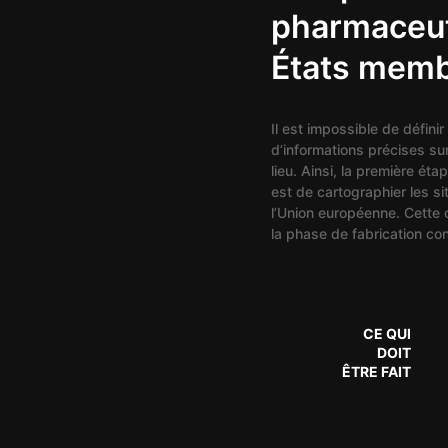
pharmaceut
États memb
Il est impossible de défin
d’informations précises su
lieu. Ainsi, la première ét
est de cartographier les s
l’Union européenne. Cette 
la phase de fabrication co
CE QUI
DOIT
ÊTRE FAIT