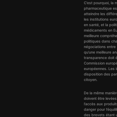
C’est pourquoi, la 
pharmaceutique est
atteindre les diffé
les institutions eu
en santé, et la poli
médicaments en Eu
meilleure compréhe
politiques dans ch
négociations entre l
qu’une meilleure a
transparence doit 
Commission europée
européennes. Les i
disposition des pa
citoyen.
De la même manière,
doivent être levées
l’accès aux produit
danger pour l’équil
des brevets étant un