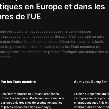
iques en Europe et dans les
res de l’UE
ir une politique pharmaceutique européenne sans disposer
r la production pharmaceutique en Europe. C’est pourtant ce qui a
ape pour évaluer les priorités et nécessités en termes de production
ites de production privés et publics dans les États membres de
cartographie doit recenser les produits fabriqués par chaque site et
ncernée.
Par les États membre
Au niveau Européen
Les États membres de l’Union Européenne
L’Union européenne doit 
doivent présenter au Parlement européen une
cartographie de la produ
cartographie des sites de production publics
pharmaceutiques finis en
et privés disponibles dans leur pays,
intermédiaires et de pro