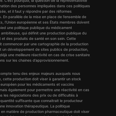
é. C’est pourquoi, la question de la représentativité
rmation des personnes impliquées dans ces politiques
sée, et il faut y répondre par des réformes
s. En parallèle de la mise en place de l’ensemble de
s, l’Union européenne et ses États membres doivent
pied une politique publique du médicament
ambitieuse, qui définit une production publique du
et des produits de santé en son sein. Cette
oit commencer par une cartographie de la production
t un développement de sites publics de production,
éjà une meilleure réactivité en cas de crise sanitaire
ons sur les chaines d’approvisionnement.
 compte tenu des enjeux majeurs auxquels nous
, cette production doit viser à garantir un stock
 européen pour les médicaments et vaccins
 mais également pour permettre une réactivité en cas
 les négociations des prix ou de difficultés à
quantité suffisante que connaitrait le producteur
une innovation thérapeutique. La politique
en matière de production pharmaceutique doit viser