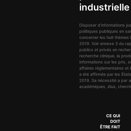
industrielle
Disposer d’informations jus
politiques publiques en san
concerner les huit thèmes 
2019. Voir annexe 3 du rap
publics et privés en reche
recherche clinique, la prod
informations sur les prix, su
affaires réglementaires et 
a été affirmée par les Ét
2019. Sa nécessité a par a
académiques, élus, cherch
CE QUI
DOIT
ÊTRE FAIT