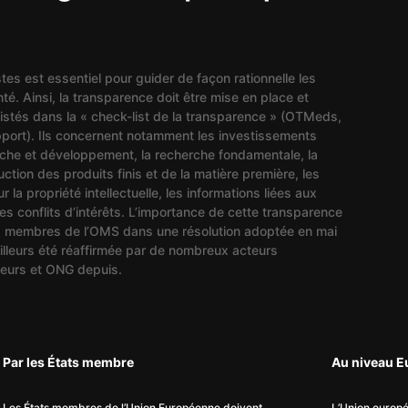
tes est essentiel pour guider de façon rationnelle les
té. Ainsi, la transparence doit être mise en place et
listés dans la « check-list de la transparence » (OTMeds,
port). Ils concernent notamment les investissements
rche et développement, la recherche fondamentale, la
uction des produits finis et de la matière première, les
r la propriété intellectuelle, les informations liées aux
les conflits d’intérêts. L’importance de cette transparence
ats membres de l’OMS dans une résolution adoptée en mai
illeurs été réaffirmée par de nombreux acteurs
eurs et ONG depuis.
Par les États membre
Au niveau 
Les États membres de l’Union Européenne doivent
L’Union europ