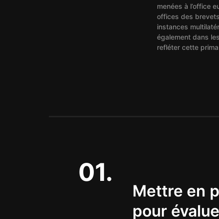
menées à l’office 
offices des brevet
instances multilaté
également dans les
refléter cette prima
01.
Mettre en p
pour évaluer