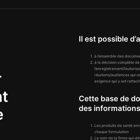
Il est possible d’
à l’ensemble des documen
à la décision complète de
l’enregistrement/l’autoris
r
réunions/audiences qui ont
exigence qui y est rattac
nt
Cette base de 
des informations
e
Les produits de santé enr
chaque formulation
Le nom de la firme qui dét