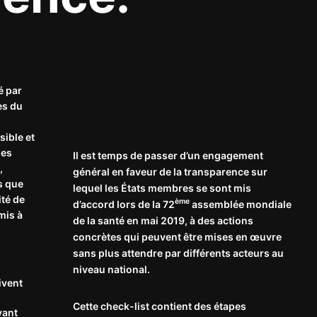
é par
es du
sible et
des
Il est temps de passer d’un engagement
,
général en faveur de la transparence sur
s que
lequel les États membres se sont mis
ité de
ème
d’accord lors de la 72
assemblée mondiale
mis à
de la santé en mai 2019, à des actions
concrètes qui peuvent être mises en œuvre
sans plus attendre par différents acteurs au
niveau national.
ivent
Cette check-list contient des étapes
vant