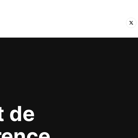
t de
rence
.