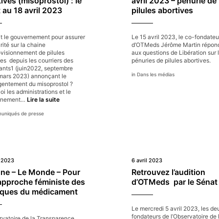
ives (misoprostol) : le
avril 2023 – pénurie de
Braun
 au 18 avril 2023
pilules abortives
it le gouvernement pour assurer
Le 15 avril 2023, le co-fondateu
rité sur la chaine
d’OTMeds Jérôme Martin répond
ovisionnement de pilules
aux questions de Libération sur 
es depuis les courriers des
pénuries de pilules abortives.
tants1 (juin2022, septembre
Dans les médias
mars 2023) annonçant le
gentement du misoprostol ?
i les administrations et le
Pénuries
rnement…
Lire la suite
de
niqués de presse
pilules
abortives (misoprostol) :
le
point
au
18
l 2023
6 avril 2023
avril
2023
une – Le Monde – Pour
Retrouvez l’audition
approche féministe des
d’OTMeds par le Séna
tiques du médicament
Le mercredi 5 avril 2023, les de
fondateurs de l’Observatoire de 
rvatoire de la Transparence