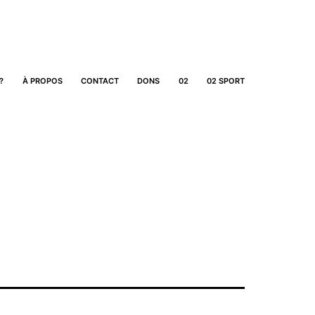
?
À PROPOS
CONTACT
DONS
02
02 SPORT