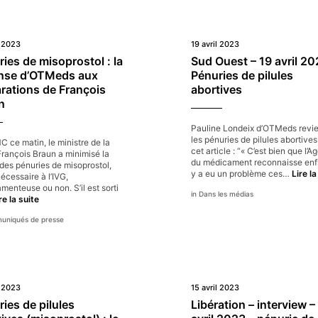
l 2023
19 avril 2023
ies de misoprostol : la
Sud Ouest – 19 avril 20
nse d’OTMeds aux
Pénuries de pilules
rations de François
abortives
n
Pauline Londeix d’OTMeds revie
les pénuries de pilules abortive
 ce matin, le ministre de la
cet article : “« C’est bien que l’
François Braun a minimisé la
du médicament reconnaisse enfin
 des pénuries de misoprostol,
y a eu un problème ces…
Lire la
nécessaire à l’IVG,
enteuse ou non. S’il est sorti
Dans les médias
Pénuries
re la suite
de
niqués de presse
misoprostol
:
la
réponse
d’OTMeds
aux
l 2023
15 avril 2023
déclarations
de
ies de pilules
Libération – interview –
François