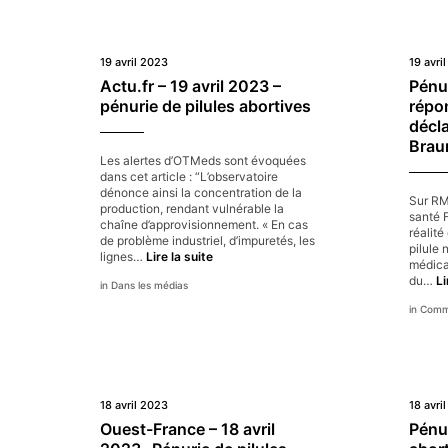
19 avril 2023
19 avri
Actu.fr – 19 avril 2023 –
Pénur
pénurie de pilules abortives
répo
décla
Brau
Les alertes d’OTMeds sont évoquées
dans cet article : “L’observatoire
dénonce ainsi la concentration de la
Sur RMC
production, rendant vulnérable la
santé 
chaîne d’approvisionnement. « En cas
réalité
de problème industriel, d’impuretés, les
pilule 
Actu.fr
lignes…
Lire la suite
médicam
–
du…
Li
Dans les médias
19
avril
Commu
2023
–
pénurie
de
pilules
abortives
18 avril 2023
18 avri
Ouest-France – 18 avril
Pénur