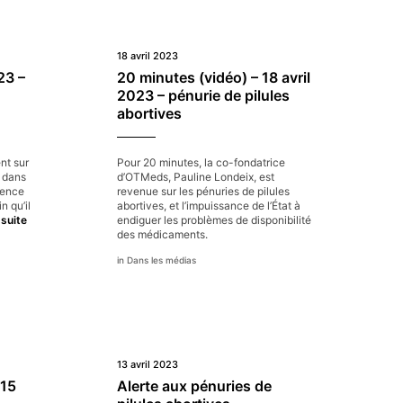
18 avril 2023
23 –
20 minutes (vidéo) – 18 avril
2023 – pénurie de pilules
abortives
nt sur
Pour 20 minutes, la co-fondatrice
s dans
d’OTMeds, Pauline Londeix, est
Agence
revenue sur les pénuries de pilules
 qu’il
abortives, et l’impuissance de l’État à
Sud
 suite
endiguer les problèmes de disponibilité
Ouest
des médicaments.
–
Dans les médias
19
avril
2023
–
Pénuries
de
pilules
abortives
13 avril 2023
 15
Alerte aux pénuries de