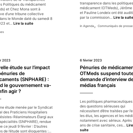
transparence dans les politique
es Politiques du médicament
médicament (OTMeds), Jérôme 
s) et Chez Mona sont à
et Pauline Londeix ont été audi
ative d’une tribune collective
par la commission…
Lire la suit
dans le Monde daté du samedi 8
Tribune
2023 et…
Lire la suite
,
Agenda
Communiqués de presse
–
nes
Le
Monde
–
Pour
une
approche
er 2023
6 février 2023
féministe
des
lle étude sur l’impact
Pénuries de médicamen
politiques
pénuries de
OTMeds suspend tout
du
caments (SNPHARE) :
demande d’interview d
médicament
d le gouvernement va-
médias français
nfin agir ?
Les politiques pharmaceutiques
des questions sérieuses qui
ne étude menée par le Syndicat
nécessitent d’être traitées par l’e
l des Praticiens Hospitaliers
les élus, les agences et les méd
ésistes-Réanimateurs Élargi aux
notamment avec sérieux. Après t
 spécialités (SNPHARE), rendue
ans de crise sanitaire, ces…
Lire
e ce jeudi 9 février : D’autres
Pénuries
suite
s de l’étude sont éloquentes :…