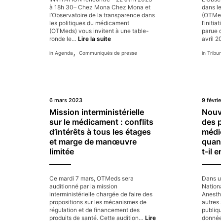
à 18h 30– Chez Mona Chez Mona et
dans l
l’Observatoire de la transparence dans
(OTMed
les politiques du médicament
l’initi
(OTMeds) vous invitent à une table-
parue 
Rencontre
ronde le…
Lire la suite
avril 
–
,
Agenda
Communiqués de presse
Tribu
Pour
des
politiques
du
médicament
féministes
6 mars 2023
9 févri
Mission interministérielle
Nouve
sur le médicament : conflits
des 
d’intérêts à tous les étages
médi
et marge de manœuvre
quan
limitée
t-il e
Ce mardi 7 mars, OTMeds sera
Dans u
auditionné par la mission
Nationa
interministérielle chargée de faire des
Anesth
propositions sur les mécanismes de
autres
régulation et de financement des
publiqu
produits de santé. Cette audition…
Lire
donnée