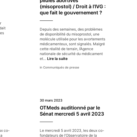
pilules abortives
(misoprostol) / Droit à l’IVG :
que fait le gouvernement ?
r
ait
Depuis des semaines, des problèmes
les
de disponibilité du misoprostol, une
molécule utilisée pour les avortements
médicamenteux, sont signalés. Malgré
cette réalité de terrain, l’Agence
nationale de sécurité du médicament
Alerte
et…
Lire la suite
aux
Communiqués de presse
pénuries
de
pilules
abortives
(misoprostol)
/
Droit
30 mars 2023
à
OTMeds auditionné par le
l’IVG :
que
t
Sénat mercredi 5 avril 2023
fait
le
gouvernement ?
ux co-
Le mercredi 5 avril 2023, les deux co-
la
fondateurs de l’Observatoire de la