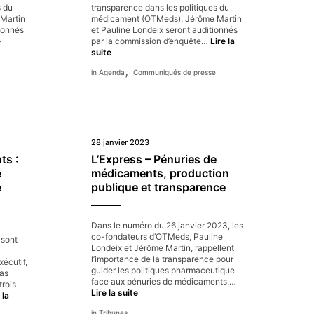
s du
transparence dans les politiques du
Martin
médicament (OTMeds), Jérôme Martin
tionnés
et Pauline Londeix seront auditionnés
Retrouvez
e
par la commission d’enquête…
Lire la
l’audition
OTMeds
suite
d’OTMeds
auditionné
,
Agenda
Communiqués de presse
par
par
le
le
Sénat
Sénat
mercredi
5
avril
2023
28 janvier 2023
ts :
L’Express – Pénuries de
e
médicaments, production
e
publique et transparence
Dans le numéro du 26 janvier 2023, les
co-fondateurs d’OTMeds, Pauline
 sont
Londeix et Jérôme Martin, rappellent
l’importance de la transparence pour
xécutif,
guider les politiques pharmaceutique
ias
face aux pénuries de médicaments.…
rois
L’Express
Lire la suite
 la
–
Tribunes