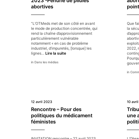
2023 -Pénurie de pilules
abort
abortives
point
“L’OTMeds met de son côté en avant
Que fa
le mode de production concentrée, qui
la sécu
rend la chaîne d’approvisionnement
d’appr
particulièrement vulnérable
abortiv
notamment « en cas de problème
exploi
industriel, d’impuretés, [lorsque] les
2022, 
Ouest-
lignes…
Lire la suite
contin
France
Pourquo
Dans les médias
–
gouve
18
Commu
avril
2023
-
Pénurie
de
pilules
12 avril 2023
10 avri
abortives
Rencontre – Pour des
Trib
politiques du médicament
une 
féministes
poli
INVITATION rencontre – 22 avril 2023
L’Obse