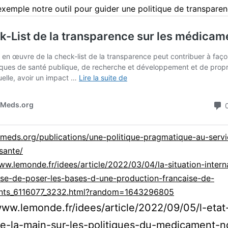
exemple notre outil pour guider une politique de transparen
tmeds.org/publications/une-politique-pragmatique-au-serv
-sante/
ww.lemonde.fr/idees/article/2022/03/04/la-situation-intern
se-de-poser-les-bases-d-une-production-francaise-de-
ts_6116077_3232.html?random=1643296805
www.lemonde.fr/idees/article/2022/09/05/l-etat
e-la-main-sur-les-politiques-du-medicament-n