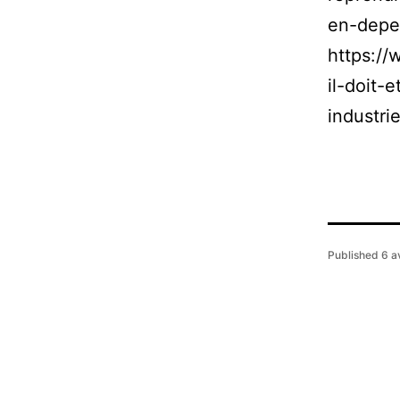
en-depe
https://
il-doit-
industr
Published
6 a