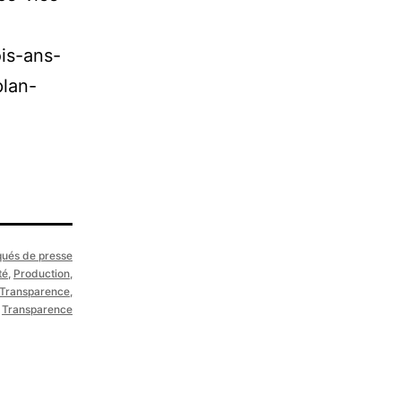
is-ans-
plan-
ués de presse
té
,
Production
,
 Transparence
,
,
Transparence