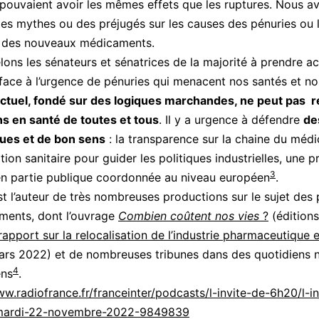
 pouvaient avoir les mêmes effets que les ruptures. Nous a
s mythes ou des préjugés sur les causes des pénuries ou l
t des nouveaux médicaments.
ons les sénateurs et sénatrices de la majorité à prendre a
 face à l’urgence de pénuries qui menacent nos santés et no
ctuel, fondé sur des logiques marchandes, ne peut pas 
s en santé de toutes et tous
. Il y a urgence à défendre
de
ues et de bon sens
: la transparence sur la chaine du méd
ation sanitaire pour guider les politiques industrielles, une 
3
n partie publique coordonnée au niveau européen
.
 l’auteur de très nombreuses productions sur le sujet des 
ments, dont l’ouvrage
Combien coûtent nos vies
?
(éditions
rapport sur la relocalisation de l’industrie pharmaceutique 
rs 2022) et de nombreuses tribunes dans des quotidiens 
4
ens
.
ww.radiofrance.fr/franceinter/podcasts/l-invite-de-6h20/l-i
mardi-22-novembre-2022-9849839