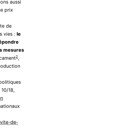
vons aussi
e prix
cte de
s vies :
le
répondre
s mesures
2
icament
,
production
politiques
 10/18,
en
nationaux
nvite-de-