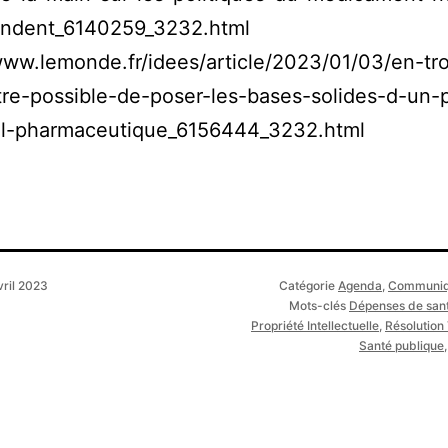
ndent_6140259_3232.html
www.lemonde.fr/idees/article/2023/01/03/en-tro
etre-possible-de-poser-les-bases-solides-d-un-
iel-pharmaceutique_6156444_3232.html
vril 2023
Catégorie
Agenda
,
Communiq
Mots-clés
Dépenses de san
Propriété Intellectuelle
,
Résolution
Santé publique