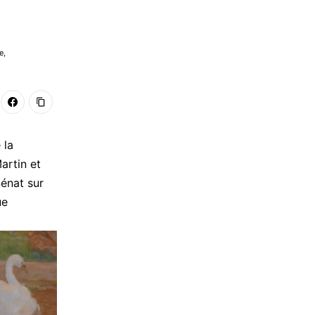
e
,
 la
artin et
énat sur
ue