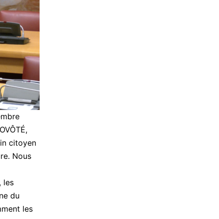
embre
PROVÔTÉ,
in citoyen
ure. Nous
 les
ine du
mment les