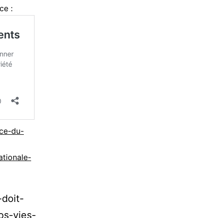
ce :
ice-du-
ationale-
-doit-
os-vies-