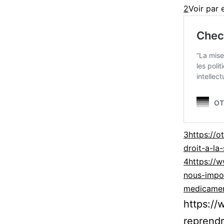
2
Voir par 
3
https://o
droit-a-la
4
https://w
nous-impo
medicamen
https://
reprendr