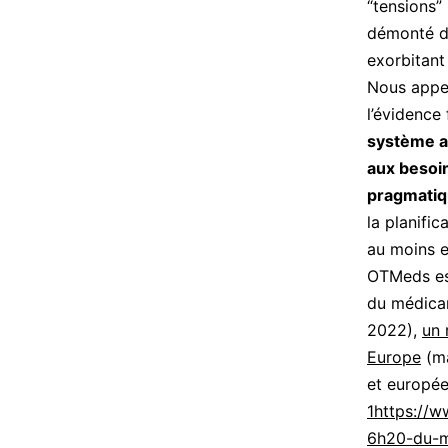
“tensions”
démonté de
exorbitan
Nous appel
l’évidence
système a
aux besoin
pragmatiq
la planific
au moins e
OTMeds est
du médica
2022),
un 
Europe
(ma
et europé
1
https://w
6h20-du-