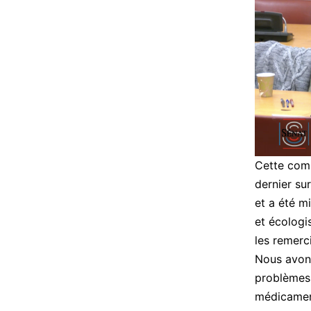
Cette com
dernier sur
et a été m
et écologi
les remerc
Nous avons
problèmes 
médicament