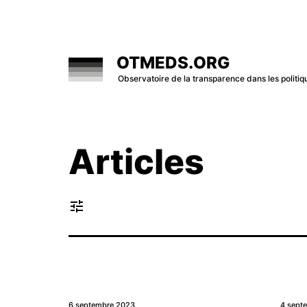
Skip
to
content
OTMEDS.ORG
Observatoire de la transparence dans les polit
Articles
tune
6 septembre 2023
4 sept