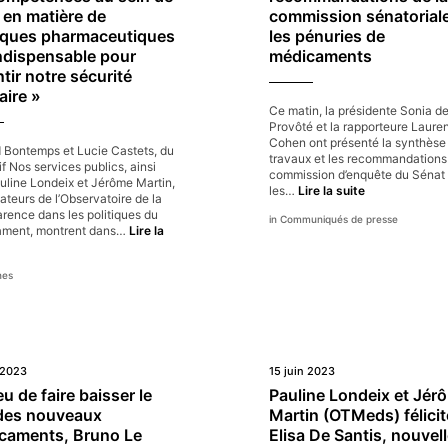
des
t en matière de
commission sénatoriale
i
industriels
à
tiques pharmaceutiques
les pénuries de
du
r
indispensable pour
médicaments
médicament
l
tir notre sécurité
p
aire »
d
Ce matin, la présidente Sonia de
m
Provôté et la rapporteure Laure
Cohen ont présenté la synthèse
 Bontemps et Lucie Castets, du
travaux et les recommandations
if Nos services publics, ainsi
commission d’enquête du Sénat 
uline Londeix et Jérôme Martin,
L’État
les…
Lire la suite
teurs de l’Observatoire de la
doit
rence dans les politiques du
Communiqués de presse
entendre
ment, montrent dans…
Lire la
les
ribune
conclusions
Pénurie
et
nes
e
recommandat
édicaments :
de
 Renforcer
la
s
commission
ompétences
sénatoriale
u
sur
 2023
15 juin 2023
ein
les
e
eu de faire baisser le
Pauline Londeix et Jér
pénuries
Etat
 des nouveaux
Martin (OTMeds) félicit
de
n
médicaments
caments, Bruno Le
Elisa De Santis, nouvel
atière