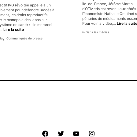
l’
de
Île-de-France, Jérôme Martin
ectif IVG révoltée appelle à un
soins,
d’OTMeds est revenu aux côtés
blement pour défendre l’accès à
donc
l’économiste Nathalie Coutinet s
ement, les droits reproductifs
une
pénuries de médicaments essent
re le monopole des labos sur
privatisation
Pour voir la vidéo,…
Lire la suit
ystème de santé » : le mercredi
de
Face
n…
Lire la suite
la
Dans les médias
aux
,
santé
da
Communiqués de presse
pénuries
de
pilules
abortives,
un
rassemblement
pour
le
droit
effectif
à
l’IVG
Facebook
Twitter
Youtube
Instagram