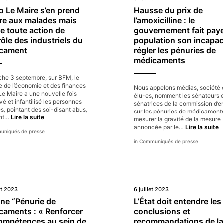
o Le Maire s’en prend
Hausse du prix de
re aux malades mais
l’amoxicilline : le
e toute action de
gouvernement fait paye
ôle des industriels du
population son incapac
cament
régler les pénuries de
médicaments
he 3 septembre, sur BFM, le
e de l’économie et des finances
Nous appelons médias, société c
Le Maire a une nouvelle fois
élu-es, nomment les sénateurs 
vé et infantilisé les personnes
sénatrices de la commission d’
, pointant des soi-disant abus,
sur les pénuries de médicaments
Bruno
ant…
Lire la suite
mesurer la gravité de la mesure
Le
H
annoncée par le…
Lire la suite
niqués de presse
Maire
d
s’en
Communiqués de presse
p
prend
d
encore
l’
aux
le
malades
g
mais
fa
refuse
let 2023
6 juillet 2023
p
toute
à
une “Pénurie de
L’État doit entendre les
action
la
caments : « Renforcer
conclusions et
de
p
compétences au sein de
recommandations de la
contrôle
s