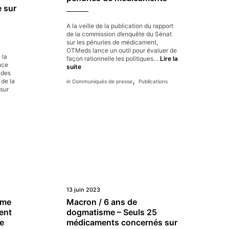
 sur
ncapacité
égler
A la veille de la publication du rapport
es
de la commission d’enquête du Sénat
énuries
sur les pénuries de médicament,
e
OTMeds lance un outil pour évaluer de
 la
édicaments
façon rationnelle les politiques…
Lire la
nce
Une
suite
 des
grille
,
 de la
Communiqués de presse
Publications
pour
sur
évaluer
les
travaux
du
Sénat
sur
les
ions
pénuries
de
médicaments
13 juin 2023
ôme
Macron / 6 ans de
ent
dogmatisme – Seuls 25
le
médicaments concernés sur