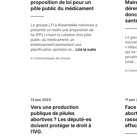
proposition de loi pour un
Mair
d
le
p
pôle public du médicament
dére
prix
p
donc 
illégitime
e
des
sant
i
nouveaux
Le groupe LFI à l’Assemblée nationale a
p
médicaments.
présenté ce matin une proposition de
g
loi (PPL) visant la création d’un pôle
n
Le gou
public du médicament, un
s
nouvell
établissement permettant une
sa
« rédu
Pénuries
planification sanitaire et…
Lire la suite
qui ne 
/
privat
Communiqués de presse
dépenses
lundi
de
santé
Commu
/
opacité
:
les
député-
es
13 juin 2023
11 juin
doivent
Vers une production
Face 
soutenir
publique de pilules
abort
la
proposition
abortives ? Les député-es
rass
de
doivent protéger le droit à
effec
loi
l’IVG.
pour