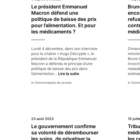
Le président Emmanuel
Brun
Macron défend une
enco
politique de baisse des prix
refus
pour l’alimentation. Et pour
contr
les médicaments ?
médi
Lundi 4 décembre, dans son interview
Dimanc
pour la chaîne « Hugo Décrypte », le
ministr
président de la République Emmanuel
Bruno 
Macron a défendu le principe d’une
invecti
politique de baisse des prix dans
malades
Le
l’alimentation…
Lire la suite
estim
président
Communiqués de presse
Commu
Emmanuel
Macron
défend
une
politique
de
baisse
des
23 août 2023
15 juil
prix
Le gouvernement confirme
Trib
pour
sa volonté de dérembourser
médi
l’alimentation.
les soins, de privatiser la
les 
Et