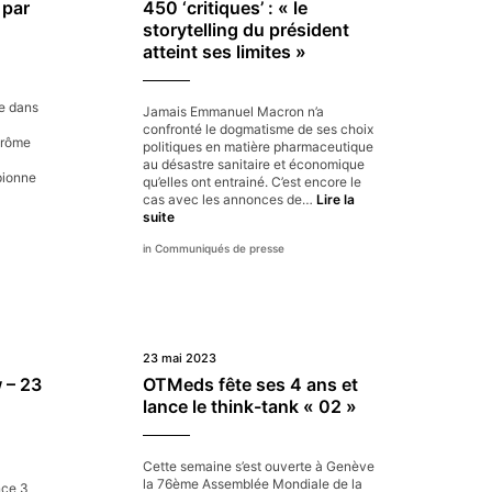
 par
450 ‘critiques’ : « le
storytelling du président
atteint ses limites »
ce dans
Jamais Emmanuel Macron n’a
confronté le dogmatisme de ses choix
érôme
politiques en matière pharmaceutique
au désastre sanitaire et économique
pionne
qu’elles ont entrainé. C’est encore le
uline
cas avec les annonces de…
Lire la
ndeix
Macron /
suite
6
érôme
Communiqués de presse
ans
rtin
de
OTMeds)
dogmatisme –
licitent
Seuls
isa
25
e
médicaments
ntis,
concernés
23 mai 2023
uvelle
sur
w – 23
OTMeds fête ses 4 ans et
bassadrice
450
lance le think-tank « 02 »
ommée
‘critiques’ :
r
« le
storytelling
FL
du
Cette semaine s’est ouverte à Genève
président
la 76ème Assemblée Mondiale de la
nce 3