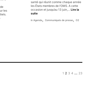
IFAF
atteint
santé qui réunit comme chaque année
ses
les États membres de l’OMS. A cette
 de
limites »
occasion et jusqu’au 13 juin,…
Lire la
ur les
OTMeds
suite
iels.
fête
France
e
,
,
Agenda
Communiqués de presse
O2
ses
3
4
IDF
ans
–
et
interview
lance
–
le
23
think-
mai
tank
2023
« 02 »
-
pénurie
de
médicaments
…
1
2
3
4
23