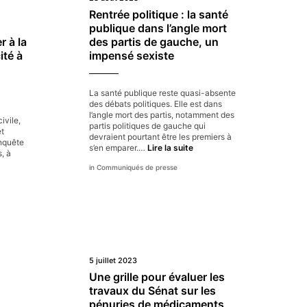
Rentrée politique : la santé
publique dans l’angle mort
r à la
des partis de gauche, un
ité à
impensé sexiste
La santé publique reste quasi-absente
des débats politiques. Elle est dans
l’angle mort des partis, notamment des
ivile,
partis politiques de gauche qui
et
devraient pourtant être les premiers à
enquête
Rentrée
s’en emparer.…
Lire la suite
, à
politique :
Communiqués de presse
la
ausse
santé
u
publique
rix
dans
e
l’angle
amoxicilline :
mort
des
ouvernement
partis
it
de
5 juillet 2023
ayer
gauche,
Une grille pour évaluer les
un
travaux du Sénat sur les
impensé
opulation
sexiste
pénuries de médicaments
on