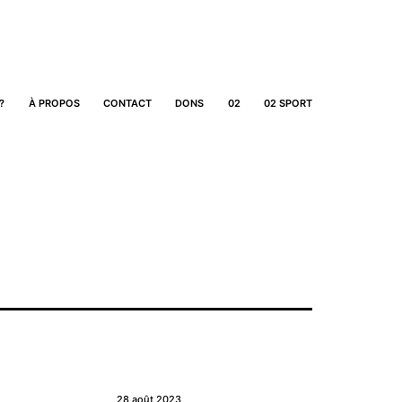
?
À PROPOS
CONTACT
DONS
02
02 SPORT
28 août 2023