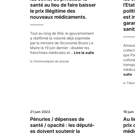
pour
santé au lieu de faire baisser
l’Eta
les
le prix illégitime des
poli
médicaments ?
nouveaux médicaments.
est 
garan
sanit
Tout au long de l’été, le gouvernement
a réaffirmé la volonté déjà exprimée
par le ministre de l’économie Bruno Le
Arnaud
Maire le 19 juin dernier : doubler les
collect
Le
franchises médicales et…
Lire la suite
que Pa
gouvernement
cofonda
Communiqués de presse
confirme
transpa
sa
médica
volonté
T
suite
de
“
dérembourser
Tribu
d
les
m
soins,
«
de
le
privatiser
c
la
a
santé
21 juin 2023
19 juin
s
au
d
Pénuries / dépenses de
Au li
lieu
l’
santé / opacité : les député-
prix
de
e
faire
es doivent soutenir la
médi
m
baisser