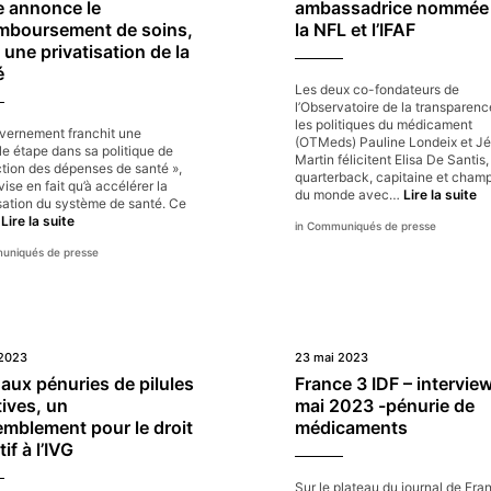
e annonce le
ambassadrice nommée
e
olitiques
mboursement de soins,
la NFL et l’IFAF
harmaceutiques
une privatisation de la
st
é
ndispensable
Les deux co-fondateurs de
our
l’Observatoire de la transparen
arantir
les politiques du médicament
otre
vernement franchit une
(OTMeds) Pauline Londeix et J
écurité
e étape dans sa politique de
Martin félicitent Elisa De Santis,
nitaire »
ction des dépenses de santé »,
quarterback, capitaine et cham
vise en fait qu’à accélérer la
Pa
du monde avec…
Lire la suite
isation du système de santé. Ce
Lo
Au
…
Lire la suite
Communiqués de presse
et
lieu
J
niqués de presse
de
Ma
faire
(
baisser
fé
le
El
prix
D
des
Sa
 2023
23 mai 2023
nouveaux
no
médicaments,
aux pénuries de pilules
France 3 IDF – intervie
am
Bruno
ives, un
mai 2023 -pénurie de
n
Le
pa
emblement pour le droit
médicaments
Maire
la
tif à l’IVG
annonce
N
le
et
déremboursement
Sur le plateau du journal de Fra