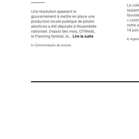
un
pôle
Le coll
public
rassem
Une résolution appelant le
du
l’avort
gouvernement à mettre en place une
médicament
« cont
production locale publique de pilules
notre s
abortives a été déposée à l’Assemblée
14 jui
nationale. Depuis des mois, OTMeds,
Vers
le Planning familial, le…
Lire la suite
Agen
une
Communiqués de presse
production
publique
de
pilules
abortives ?
Les
député-
es
doivent
protéger
le
droit
à
l’IVG.