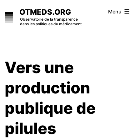
Skip
OTMEDS.ORG
Menu
to
Observatoire de la transparence
dans les politiques du médicament
content
Vers une
production
publique de
pilules