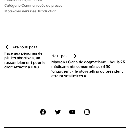
Catégorie
Communiqués de presse
Mots-clés
Pénuries
,
Production
Navigation
Previous post
Face aux pénuries de
Next post
pilules abortives, un
de
Macron / 6 ans de dogmatisme – Seuls 25
rassemblement pour le
médicaments concernés sur 450
droit effectif à l’IVG
‘critiques’ : « le storytelling du président
l’article
atteint ses limites »
Facebook
Twitter
Youtube
Instagram