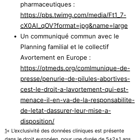
pharmaceutiques :
https://pbs.twimg.com/media/Ft1_7-
cX0AI_qOV?format=jpg&name=large
Un communiqué commun avec le
Planning familial et le collectif
Avortement en Europe :
https://otmeds.org/comlmunique-de-
presse/penurie-de-pilules-abortives-
cest-le-droit-a-lavortement-qui-est-
menace-il-en-va-de-la-responsabilite-
de-letat-dassurer-leur-mise-a-
disposition/
1
« L’exclusivité des données cliniques est présente
dans le droit européen, pour une durée de 5+2+1 ans.