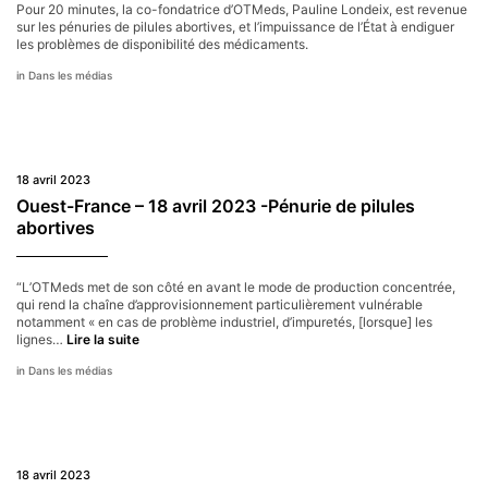
Pour 20 minutes, la co-fondatrice d’OTMeds, Pauline Londeix, est revenue
sur les pénuries de pilules abortives, et l’impuissance de l’État à endiguer
les problèmes de disponibilité des médicaments.
Dans les médias
18 avril 2023
Ouest-France – 18 avril 2023 -Pénurie de pilules
abortives
“L’OTMeds met de son côté en avant le mode de production concentrée,
qui rend la chaîne d’approvisionnement particulièrement vulnérable
notamment « en cas de problème industriel, d’impuretés, [lorsque] les
Ouest-
lignes…
Lire la suite
France
Dans les médias
–
18
avril
2023
-
Pénurie
18 avril 2023
de