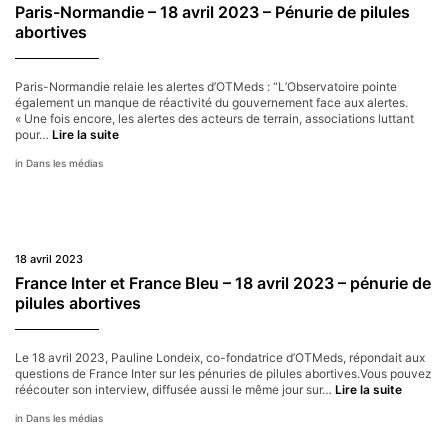
pilules
Paris-Normandie – 18 avril 2023 – Pénurie de pilules
abortives
abortives
Paris-Normandie relaie les alertes d’OTMeds : “L’Observatoire pointe
également un manque de réactivité du gouvernement face aux alertes.
« Une fois encore, les alertes des acteurs de terrain, associations luttant
Paris-
pour…
Lire la suite
Normandie
Dans les médias
–
18
avril
2023
–
Pénurie
18 avril 2023
de
pilules
France Inter et France Bleu – 18 avril 2023 – pénurie de
abortives
pilules abortives
Le 18 avril 2023, Pauline Londeix, co-fondatrice d’OTMeds, répondait aux
questions de France Inter sur les pénuries de pilules abortives.Vous pouvez
France
réécouter son interview, diffusée aussi le même jour sur…
Lire la suite
Inter
Dans les médias
et
France