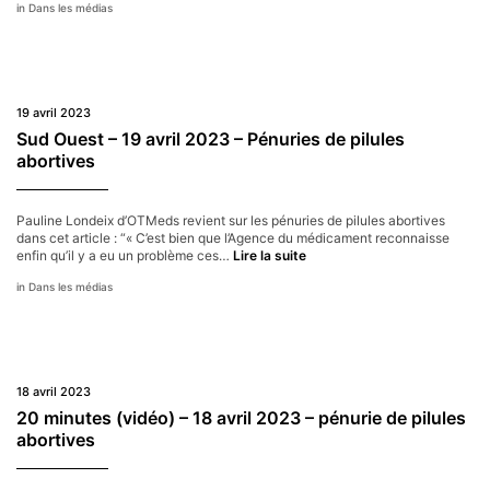
Dans les médias
19
avril
2023
–
pénurie
de
19 avril 2023
pilules
abortives
Sud Ouest – 19 avril 2023 – Pénuries de pilules
abortives
Pauline Londeix d’OTMeds revient sur les pénuries de pilules abortives
dans cet article : “« C’est bien que l’Agence du médicament reconnaisse
Sud
enfin qu’il y a eu un problème ces…
Lire la suite
Ouest
Dans les médias
–
19
avril
2023
–
Pénuries
18 avril 2023
de
pilules
20 minutes (vidéo) – 18 avril 2023 – pénurie de pilules
abortives
abortives