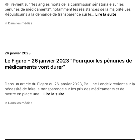
RFI revient sur “les angles morts de la commission sénatoriale sur les
pénuries de médicaments”, notamment les résistances de la majorité Les
RFI
Républicains à la demande de transparence sur le…
Lire la suite
–
Dans les médias
8
avril
2023
26 janvier 2023
Le Figaro – 26 janvier 2023 “Pourquoi les pénuries de
médicaments vont durer”
Dans un article du Figaro du 26 janvier 2023, Pauline Londeix revient sur la
nécessité de faire la transparence sur les prix des médicaments et de
Le
mettre en place une…
Lire la suite
Figaro
Dans les médias
–
26
janvier
2023
“Pourquoi
les
pénuries
de