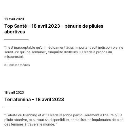
Bleu
–
18
avril
18 avril 2023
2023
–
Top Santé – 18 avril 2023 – pénurie de pilules
pénurie
abortives
de
pilules
abortiv
“Il est inacceptable qu’un médicament aussi important soit indisponible, ne
serait-ce qu’une semaine”, s’inquiète d’ailleurs OTMeds à propos du
misoprostol.
Dans les médias
18 avril 2023
Terrafemina – 18 avril 2023
“L’alerte du Planning et d’OTMeds résonne particulièrement à l’heure où la
pilule abortive, et surtout sa disponibilité, cristallise les inquiétudes de bien
des femmes à travers le monde. “