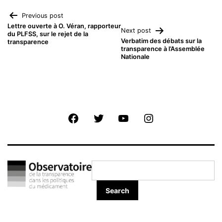
Navigation
Previous post
Lettre ouverte à O. Véran, rapporteur
Next post
du PLFSS, sur le rejet de la
de
Verbatim des débats sur la
transparence
transparence à l’Assemblée
Nationale
l’article
Facebook
Twitter
Youtube
Instagram