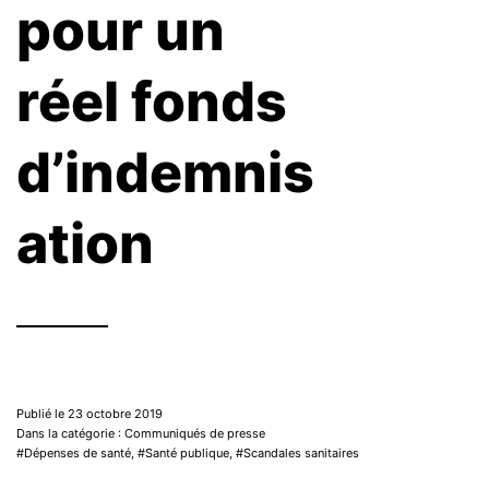
pour un
réel fonds
d’indemnis
ation
Publié le 23 octobre 2019
Dans la catégorie : Communiqués de presse
Dépenses de santé
,
Santé publique
,
Scandales sanitaires