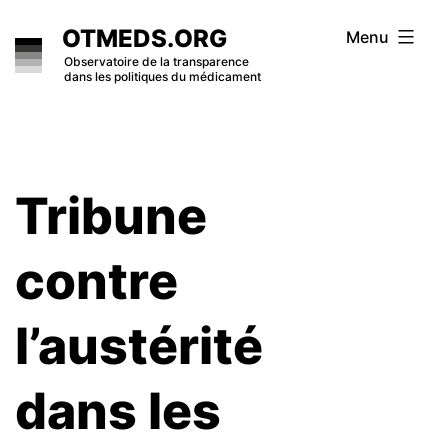
Skip
OTMEDS.ORG
Menu
to
Observatoire de la transparence
dans les politiques du médicament
content
Tribune
contre
l’austérité
dans les