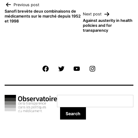
Navigation
Previous post
Sanofi brevète deux combinaisons de
Next post
médicaments sur le marché depuis 1952
de
Against austerity in health
et 1998
policies and for
transparency
l’article
Facebook
Twitter
Youtube
Instagram