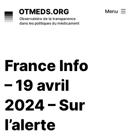
Skip
OTMEDS.ORG
Menu
to
Observatoire de la transparence
dans les politiques du médicament
content
France Info
– 19 avril
2024 – Sur
l’alerte