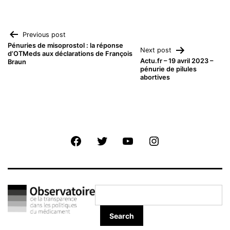
Navigation
Previous post
Pénuries de misoprostol : la réponse
Next post
d’OTMeds aux déclarations de François
de
Actu.fr – 19 avril 2023 –
Braun
pénurie de pilules
abortives
l’article
Facebook
Twitter
Youtube
Instagram