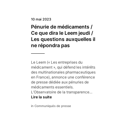
10 mai 2023
Pénurie de médicaments /
Ce que dira le Leem jeudi /
Les questions auxquelles il
ne répondra pas
Le Leem (« Les entreprises du
médicament », qui défend les intérêts
des multinationales pharmaceutiques
en France), annonce une conférence
de presse dédiée aux pénuries de
médicaments essentiels.
L’Observatoire de la transparence…
Pénurie
Lire la suite
de
Communiqués de presse
médicaments
/
Ce
que
dira
le
Leem