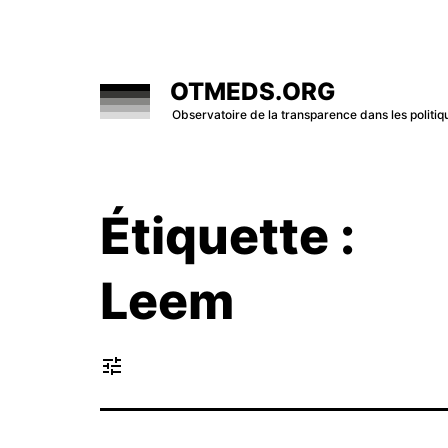
Skip
to
content
OTMEDS.ORG
Observatoire de la transparence dans les polit
Étiquette :
Leem
tune