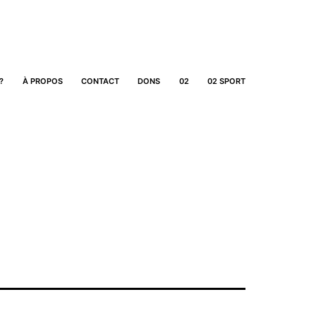
?
À PROPOS
CONTACT
DONS
02
02 SPORT