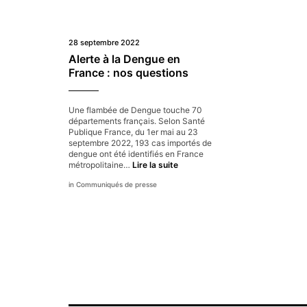
28 septembre 2022
Alerte à la Dengue en
France : nos questions
Une flambée de Dengue touche 70
départements français. Selon Santé
Publique France, du 1er mai au 23
septembre 2022, 193 cas importés de
dengue ont été identifiés en France
Alerte
métropolitaine…
Lire la suite
à
Communiqués de presse
la
Dengue
en
France :
nos
questions