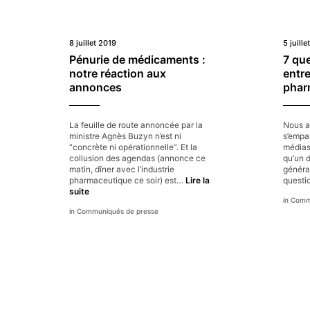
8 juillet 2019
5 juille
Pénurie de médicaments :
7 que
notre réaction aux
entre
annonces
phar
La feuille de route annoncée par la
Nous ap
ministre Agnès Buzyn n’est ni
s’empa
“concrète ni opérationnelle”. Et la
médias 
collusion des agendas (annonce ce
qu’un d
matin, dîner avec l’industrie
général
pharmaceutique ce soir) est…
Lire la
quest
Pénurie
suite
Commu
de
Communiqués de presse
médicaments
:
notre
réaction
aux
annonces