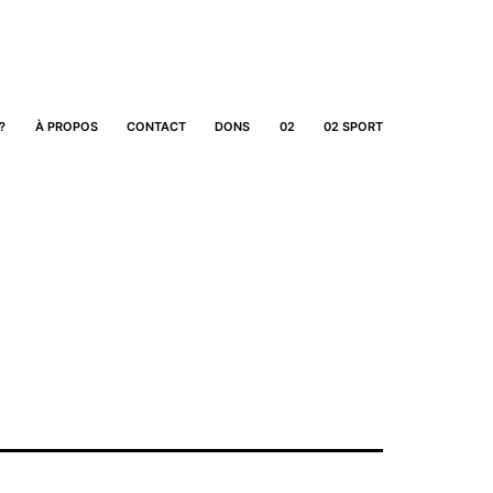
?
À PROPOS
CONTACT
DONS
02
02 SPORT