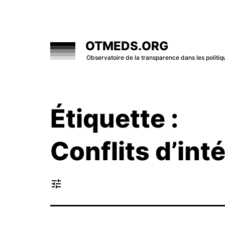
Skip
to
content
OTMEDS.ORG
Observatoire de la transparence dans les polit
Étiquette :
Conflits d’int
tune