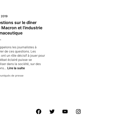
t 2019
stions sur le dîner
 Macron et l’industrie
maceutique
pelons les journalistes à
rer de ces questions. Les
ont un rôle décisif à jouer pour
ébat éclairé puisse se
iser dans la société, sur des
7
ions…
Lire la suite
questions
niqués de presse
sur
le
dîner
entre
Macron
et
l’industrie
pharmaceutique
Facebook
Twitter
Youtube
Instagram