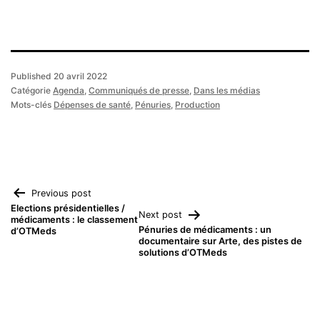
Published
20 avril 2022
Catégorie
Agenda
,
Communiqués de presse
,
Dans les médias
Mots-clés
Dépenses de santé
,
Pénuries
,
Production
Navigation
Previous post
Elections présidentielles /
Next post
médicaments : le classement
de
Pénuries de médicaments : un
d’OTMeds
documentaire sur Arte, des pistes de
solutions d’OTMeds
l’article