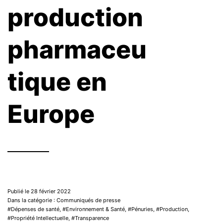
production
pharmaceu
tique en
Europe
Publié le 28 février 2022
Dans la catégorie : Communiqués de presse
Dépenses de santé
,
Environnement & Santé
,
Pénuries
,
Production
,
Propriété Intellectuelle
,
Transparence