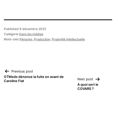
Published
9 décembre 2022
Catégorie
Dans les médias
Mots-clés
Pénuries
,
Production
,
Propriété Intellectuelle
Navigation
Previous post
OTMeds dénonce la fuite en avant de
Next post
Caroline Fiat
de
A quoi sert le
COVARS ?
l’article