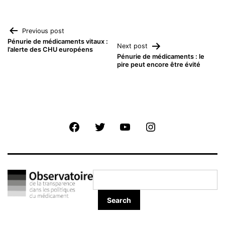
Navigation
Previous post
Pénurie de médicaments vitaux :
Next post
l’alerte des CHU européens
de
Pénurie de médicaments : le
pire peut encore être évité
l’article
Facebook
Twitter
Youtube
Instagram