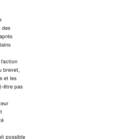
e
t des
 après
tains
l’action
u brevet,
e et les
ut-être pas
teur
t
té
ait possible