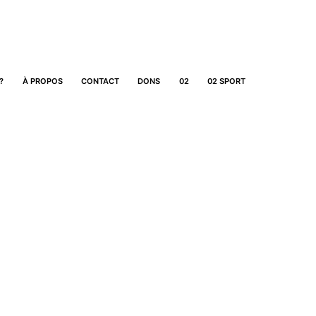
?
À PROPOS
CONTACT
DONS
02
02 SPORT