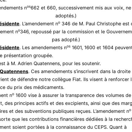
os
endements n
662 et 660, successivement mis aux voix, ne
adoptés.)
o
ésidente
. L’amendement n
346 de M. Paul Christophe est 
o
dement n
346, repoussé par la commission et le Gouverneme
pas adopté.)
os
ésidente
. Les amendements n
1601, 1600 et 1604 peuvent
une présentation groupée.
est à M. Adrien Quatennens, pour les soutenir.
 Quatennens
. Ces amendements s’inscrivent dans la droite 
ent de défendre notre collègue Fiat. Ils visent à renforcer 
ce du prix des médicaments.
o
ent n
1600 vise à assurer la transparence des volumes de
at, des principes actifs et des excipients, ainsi que des mar
o
ires et des subventions publiques reçues. L’amendement n
 sorte que les contributions financières dédiées à la recherc
ment soient portées à la connaissance du CEPS. Quant à