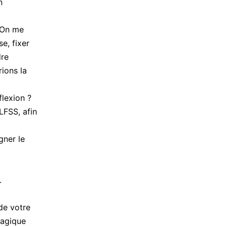
n
. On me
e, fixer
dre
ions la
lexion ?
LFSS, afin
gner le
.
de votre
magique