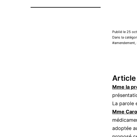
Publié le 25 oc
Dans la catégo
amendement
,
Article
Mme la pr
présentati
La parole 
Mme Carol
médicament
adoptée au
proposé c