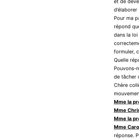
et de déve
d’élaborer
Pour ma pa
répond que
dans la loi
correcteme
formuler, c
Quelle rép
Pouvons-no
de tâcher
Chère coll
mouvement.
Mme la pr
Mme Chris
Mme la pr
Mme Carol
réponse. P