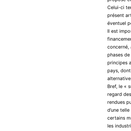
Celui-ci t
présent art
éventuel p
Il est impo
financemen
concerné, 
phases de 
principes a
pays, dont
alternativ
Bref, le «
regard des
rendues pu
d’une tell
certains m
les industri