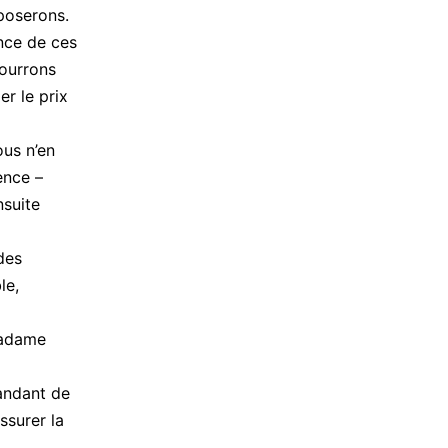
poserons.
nce de ces
pourrons
er le prix
us n’en
ence –
nsuite
des
le,
 madame
andant de
ssurer la