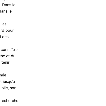
. Dans le
dans le
lles
urd pour
d des
 connaître
che et du
 tenir
nnée
t jusqu’à
ublic, son
 recherche