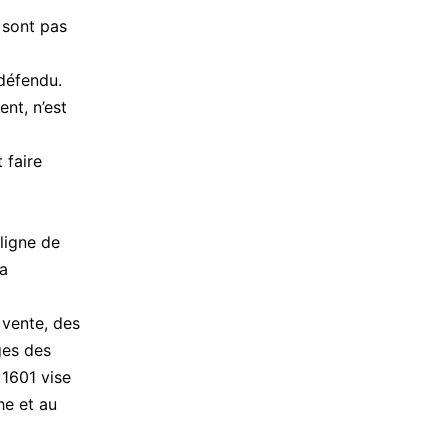
 sont pas
défendu.
nt, n’est
 faire
ligne de
la
 vente, des
ges des
1601 vise
he et au