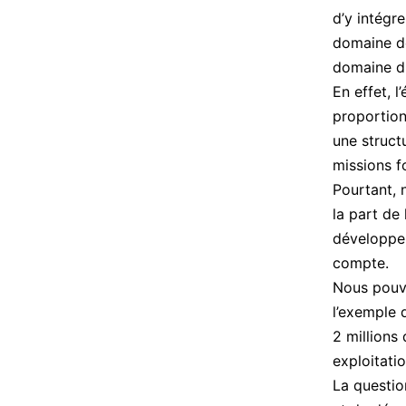
d’y intégr
domaine de
domaine du
En effet, l
proportion
une struc
missions f
Pourtant, 
la part de 
développem
compte.
Nous pouvo
l’exemple 
2 millions 
exploitati
La questi