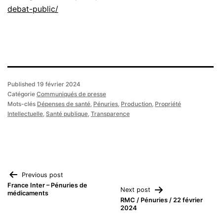
debat-public/
Published
19 février 2024
Catégorie
Communiqués de presse
Mots-clés
Dépenses de santé
,
Pénuries
,
Production
,
Propriété
Intellectuelle
,
Santé publique
,
Transparence
Navigation
Previous post
France Inter – Pénuries de
Next post
médicaments
de
RMC / Pénuries / 22 février
2024