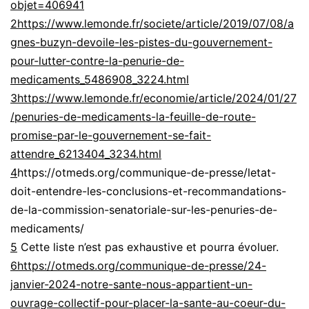
objet=406941
2
https://www.lemonde.fr/societe/article/2019/07/08/a
gnes-buzyn-devoile-les-pistes-du-gouvernement-
pour-lutter-contre-la-penurie-de-
medicaments_5486908_3224.html
3
https://www.lemonde.fr/economie/article/2024/01/27
/penuries-de-medicaments-la-feuille-de-route-
promise-par-le-gouvernement-se-fait-
attendre_6213404_3234.html
4
https://otmeds.org/communique-de-presse/letat-
doit-entendre-les-conclusions-et-recommandations-
de-la-commission-senatoriale-sur-les-penuries-de-
medicaments/
5
Cette liste n’est pas exhaustive et pourra évoluer.
6
https://otmeds.org/communique-de-presse/24-
janvier-2024-notre-sante-nous-appartient-un-
ouvrage-collectif-pour-placer-la-sante-au-coeur-du-