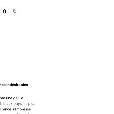
once indésirables
nte une gélule
ible aux pays les plus
a France s’empresse