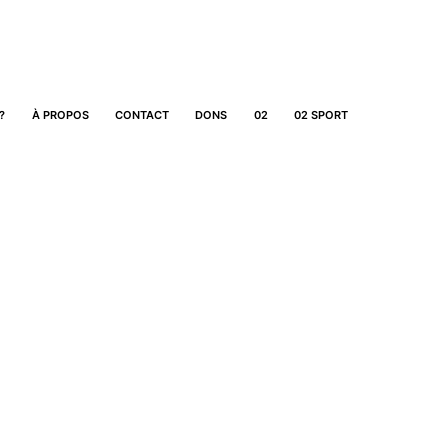
?
À PROPOS
CONTACT
DONS
02
02 SPORT