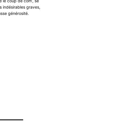
 le coup de com’, se
s indésirables graves,
usse générosité.