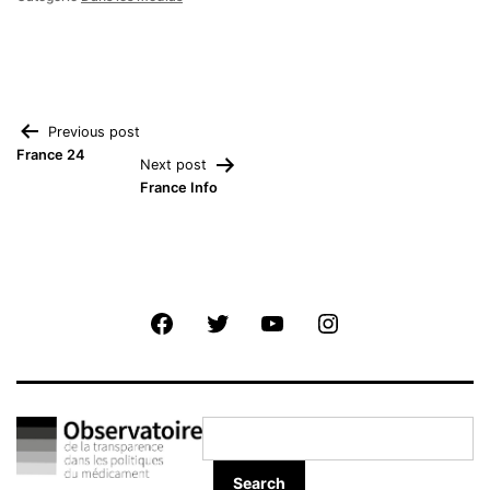
Navigation
Previous post
France 24
Next post
de
France Info
l’article
Facebook
Twitter
Youtube
Instagram