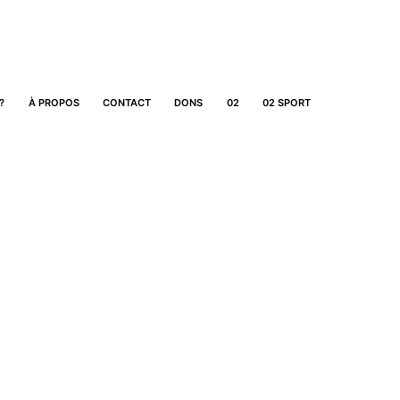
?
À PROPOS
CONTACT
DONS
02
02 SPORT