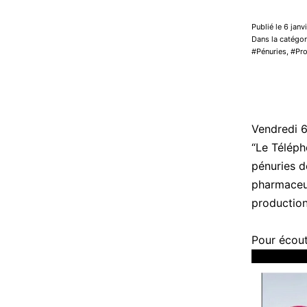
Publié le 6 jan
Dans la catégor
Pénuries
,
Pr
Vendredi 6
“Le Téléph
pénuries d
pharmaceut
production
Pour écout