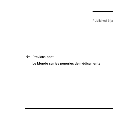
Published
6 j
Navigation
Previous post
Le Monde sur les pénuries de médicaments
de
l’article