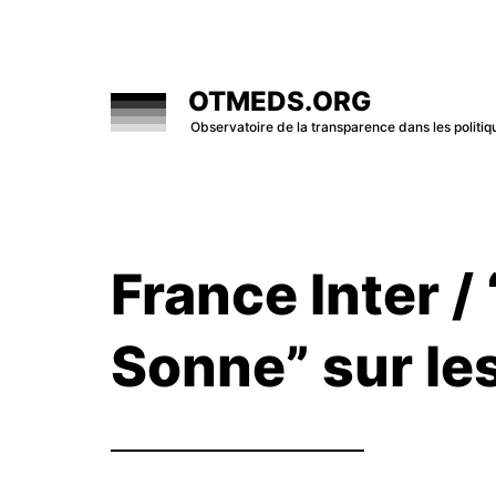
Skip
to
content
OTMEDS.ORG
Observatoire de la transparence dans les polit
France Inter /
Sonne” sur le