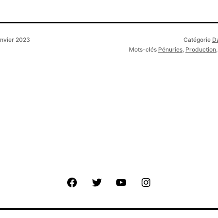
anvier 2023
Catégorie
D
Mots-clés
Pénuries
,
Production
Facebook
Twitter
Youtube
Instagram