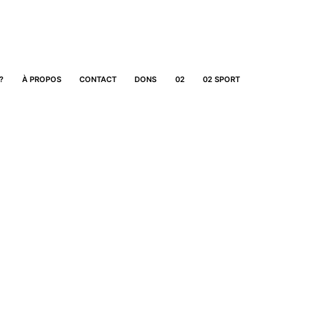
?
À PROPOS
CONTACT
DONS
02
02 SPORT