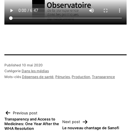
Published
10 mai 2020
Catégorie
Dans les médias
Mots-clés
Dépenses de santé
,
Pénuries
,
Production
,
Transparence
Navigation
Previous post
Transparency and Access to
Next post
Medicines: One Year After the
de
Le nouveau chantage de Sanofi
WHA Resolution