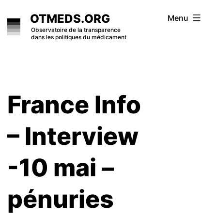
Skip
OTMEDS.ORG
Menu
to
Observatoire de la transparence
dans les politiques du médicament
content
France Info
– Interview
-10 mai –
pénuries