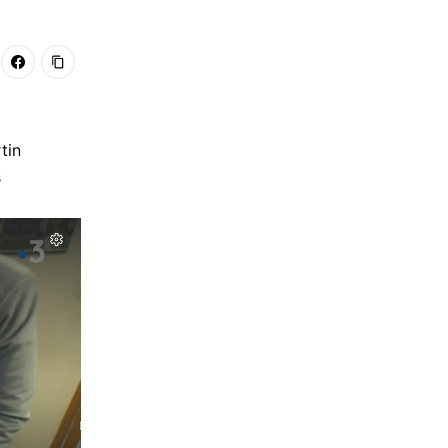
tin
s