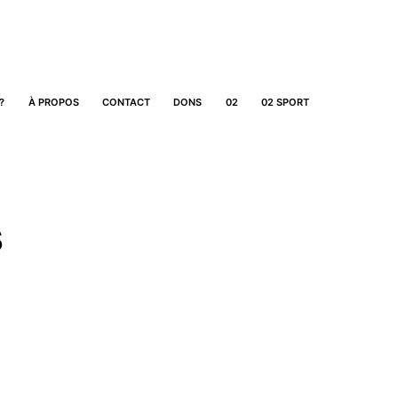
?
À PROPOS
CONTACT
DONS
02
02 SPORT
s