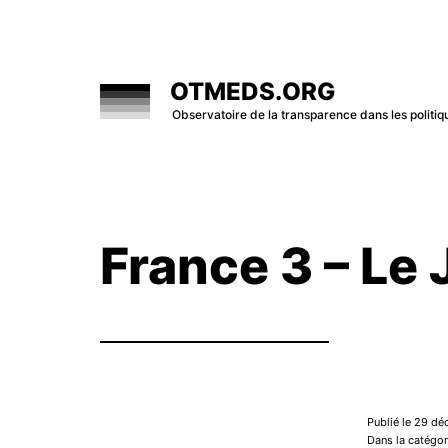
Skip
to
content
OTMEDS.ORG
Observatoire de la transparence dans les polit
France 3 – Le 
Publié le 29 d
Dans la catégor