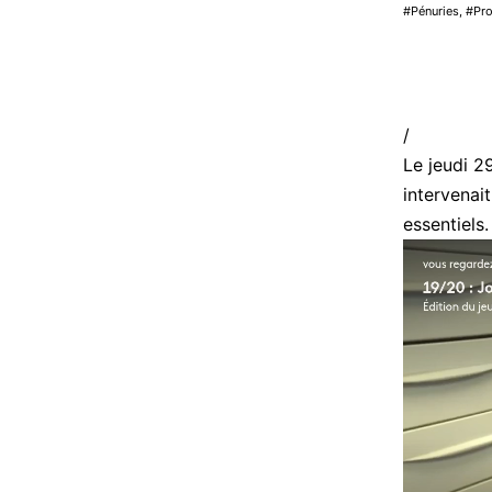
Pénuries
,
Pr
/
Le jeudi 
intervenai
essentiels.