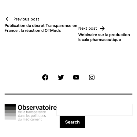
Navigation
Previous post
Publication du décret Transparence en
Next post
France : la réaction d’OTMeds
de
Webinaire sur la production
locale pharmaceutique
l’article
Facebook
Twitter
Youtube
Instagram