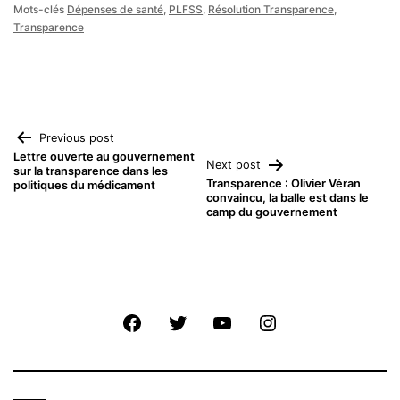
Mots-clés
Dépenses de santé
,
PLFSS
,
Résolution Transparence
,
Transparence
Navigation
Previous post
Lettre ouverte au gouvernement
Next post
sur la transparence dans les
de
Transparence : Olivier Véran
politiques du médicament
convaincu, la balle est dans le
camp du gouvernement
l’article
Facebook
Twitter
Youtube
Instagram