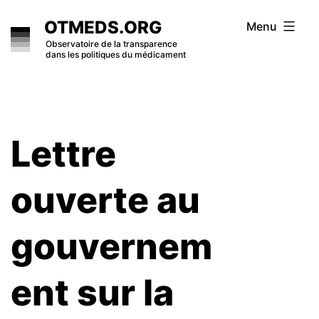
Skip
OTMEDS.ORG
Menu
to
Observatoire de la transparence
dans les politiques du médicament
content
Lettre
ouverte au
gouvernem
ent sur la