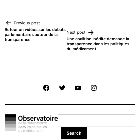
Navigation
Previous post
Retour en vidéos sur les débats
Next post
parlementaires autour de la
de
Une coalition inédite demande la
transparence
transparence dans les politiques
du médicament
l’article
Facebook
Twitter
Youtube
Instagram