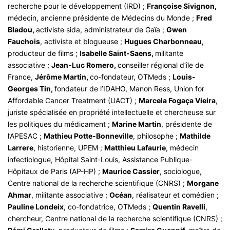
recherche pour le développement (IRD) ;
Françoise Sivignon,
médecin, ancienne présidente de Médecins du Monde ;
Fred
Bladou,
activiste sida, administrateur de Gaïa ;
Gwen
Fauchois
, activiste et blogueuse ;
Hugues Charbonneau,
producteur de films ;
Isabelle Saint-Saens,
militante
associative ;
Jean-Luc Romero,
conseiller régional d’île de
France,
Jérôme Martin,
co-fondateur, OTMeds ;
Louis-
Georges Tin,
fondateur de l’IDAHO, Manon Ress, Union for
Affordable Cancer Treatment (UACT) ;
Marcela Fogaça Vieira
,
juriste spécialisée en propriété intellectuelle et chercheuse sur
les politiques du médicament ;
Marine Martin
, présidente de
l’APESAC ;
Mathieu Potte-Bonneville
, philosophe ;
Mathilde
Larrere
, historienne, UPEM ;
Matthieu Lafaurie
, médecin
infectiologue, Hôpital Saint-Louis, Assistance Publique-
Hôpitaux de Paris (AP-HP) ;
Maurice Cassier
, sociologue,
Centre national de la recherche scientifique (CNRS) ;
Morgane
Ahmar
, militante associative ;
Océan
, réalisateur et comédien ;
Pauline Londeix
, co-fondatrice, OTMeds ;
Quentin Ravelli
,
chercheur, Centre national de la recherche scientifique (CNRS) ;