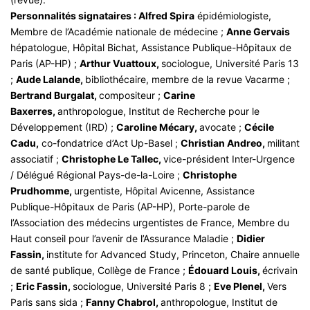
Personnalités signataires : Alfred Spira
épidémiologiste,
Membre de l’Académie nationale de médecine ;
Anne Gervais
hépatologue, Hôpital Bichat, Assistance Publique-Hôpitaux de
Paris (AP-HP) ;
Arthur Vuattoux,
sociologue, Université Paris 13
;
Aude Lalande,
bibliothécaire, membre de la revue Vacarme ;
Bertrand Burgalat,
compositeur ;
Carine
Baxerres,
anthropologue, Institut de Recherche pour le
Développement (IRD) ;
Caroline Mécary,
avocate ;
Cécile
Cadu,
co-fondatrice d’Act Up-Basel ;
Christian Andreo,
militant
associatif ;
Christophe Le Tallec,
vice-président Inter-Urgence
/ Délégué Régional Pays-de-la-Loire ;
Christophe
Prudhomme,
urgentiste, Hôpital Avicenne, Assistance
Publique-Hôpitaux de Paris (AP-HP), Porte-parole de
l’Association des médecins urgentistes de France, Membre du
Haut conseil pour l’avenir de l’Assurance Maladie ;
Didier
Fassin,
institute for Advanced Study, Princeton, Chaire annuelle
de santé publique, Collège de France ;
Édouard Louis,
écrivain
;
Eric Fassin,
sociologue, Université Paris 8 ;
Eve Plenel,
Vers
Paris sans sida ;
Fanny Chabrol,
anthropologue, Institut de