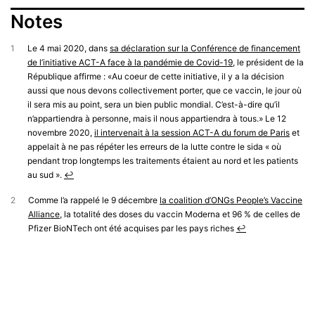
Notes
1
Le 4 mai 2020, dans
sa déclaration sur la Conférence de financement
de l’initiative ACT-A face à la pandémie de Covid-19
, le président de la
République affirme : «Au coeur de cette initiative, il y a la décision
aussi que nous devons collectivement porter, que ce vaccin, le jour où
il sera mis au point, sera un bien public mondial. C’est-à-dire qu’il
n’appartiendra à personne, mais il nous appartiendra à tous.» Le 12
novembre 2020,
il intervenait à la session ACT-A du forum de Paris
et
appelait à ne pas répéter les erreurs de la lutte contre le sida « où
pendant trop longtemps les traitements étaient au nord et les patients
au sud ».
↩︎
2
Comme l’a rappelé le 9 décembre
la coalition d’ONGs People’s Vaccine
Alliance
, la totalité des doses du vaccin Moderna et 96 % de celles de
Pfizer BioNTech ont été acquises par les pays riches
↩︎