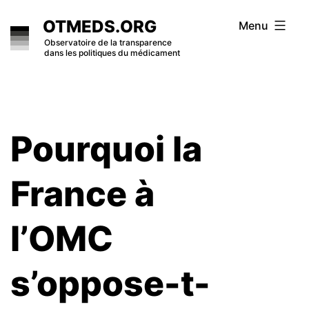
Skip
OTMEDS.ORG
Menu
to
Observatoire de la transparence
dans les politiques du médicament
content
Pourquoi la
France à
l’OMC
s’oppose-t-