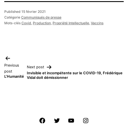
Published
15 février 2021
Catégorie
Communiqués de presse
Mots-clés
Covid
,
Production
,
Propriété Intellectuelle
,
Vaccins
Navigation
Previous
Next post
de
post
Invisible et incompétente sur le COVID-19, Frédérique
L’Humanité
Vidal doit démissionner
l’article
Facebook
Twitter
Youtube
Instagram