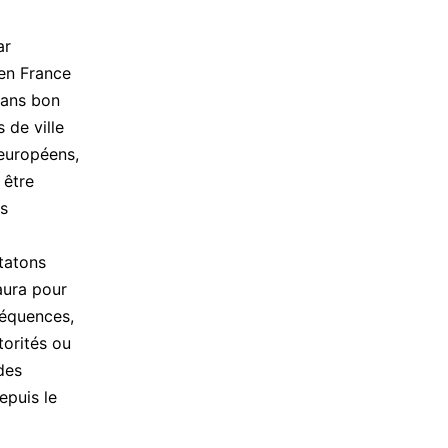
ar
 en France
dans bon
 de ville
 européens,
 être
es
tatons
 aura pour
séquences,
torités ou
des
epuis le