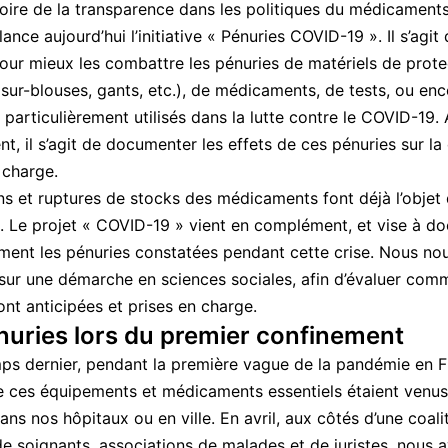
oire de la transparence dans les politiques du médicament
nce aujourd’hui l’initiative « Pénuries COVID-19 ». Il s’agit
our mieux les combattre les pénuries de matériels de prote
sur-blouses, gants, etc.), de médicaments, de tests, ou enc
 particulièrement utilisés dans la lutte contre le COVID-19.
t, il s’agit de documenter les effets de ces pénuries sur la 
 charge.
ns et ruptures de stocks des médicaments font déjà l’objet 
. Le projet « COVID-19 » vient en complément, et vise à d
ment les pénuries constatées pendant cette crise. Nous no
ur une démarche en sciences sociales, afin d’évaluer com
ont anticipées et prises en charge.
nuries lors du premier confinement
ps dernier, pendant la première vague de la pandémie en F
e ces équipements et médicaments essentiels étaient venus
ns nos hôpitaux ou en ville. En avril, aux côtés d’une coali
 de soignants, associations de malades et de juristes,
nous a