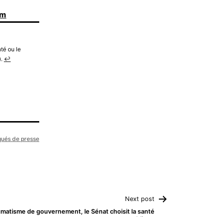
om
té ou le
).
↩︎
ués de presse
Next post
gmatisme de gouvernement, le Sénat choisit la santé