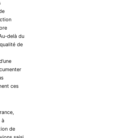
s
 de
ction
ore
 Au-delà du
qualité de
d’une
ocumenter
us
ment ces
rance,
 à
tion de
vions saisi