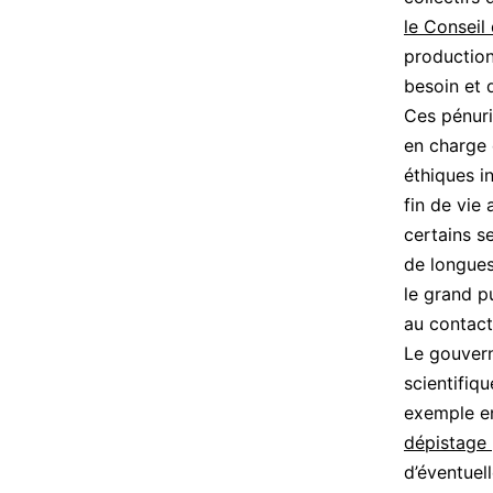
le Conseil 
production
besoin et 
Ces pénuri
en charge 
éthiques i
fin de vie
certains se
de longues
le grand p
au contact
Le gouvern
scientifiq
exemple e
dépistage 
d’éventuell