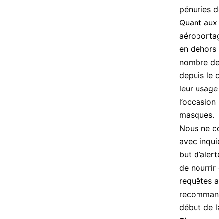
pénuries d
Quant aux 
aéroportag
en dehors 
nombre de 
depuis le 
leur usage 
l’occasion
masques.
Nous ne co
avec inquié
but d’aler
de nourrir 
requêtes a
recommanda
début de l