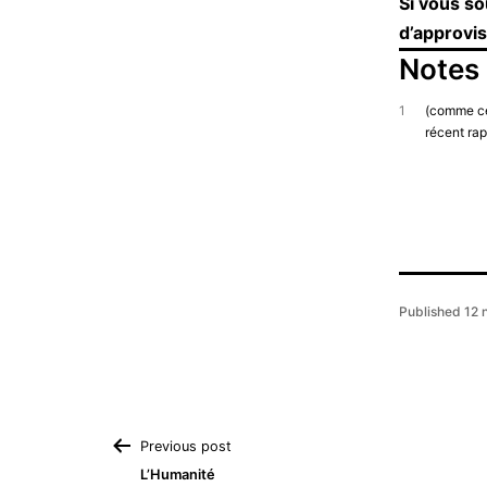
Si vous s
d’approvi
Notes
1
(comme cel
récent rap
Published
12 
Navigation
Previous post
L’Humanité