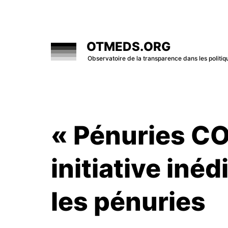
Skip
to
content
OTMEDS.ORG
Observatoire de la transparence dans les polit
« Pénuries CO
initiative iné
les pénuries