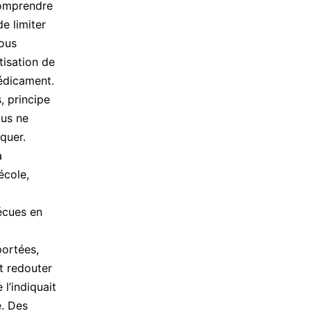
comprendre
e limiter
nous
tisation de
médicament.
s, principe
ous ne
quer.
a
école,
vécues en
portées,
t redouter
 l’indiquait
e. Des