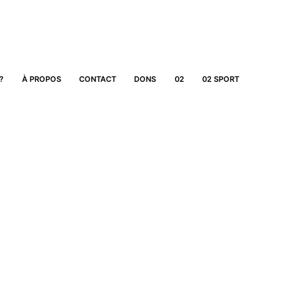
?
À PROPOS
CONTACT
DONS
02
02 SPORT