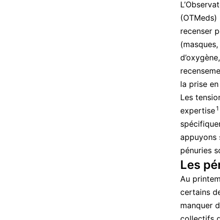
L’Observat
(OTMeds) la
recenser p
(masques, 
d’oxygène,
recensemen
la prise en
Les tensio
1
expertise
spécifique
appuyons s
pénuries s
Les pé
Au printem
certains d
manquer da
collectifs