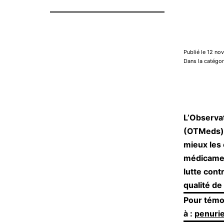
Publié le 12 n
Dans la catégo
L’Observa
(OTMeds) l
mieux les 
médicament
lutte cont
qualité de
Pour
témoi
à :
penuri