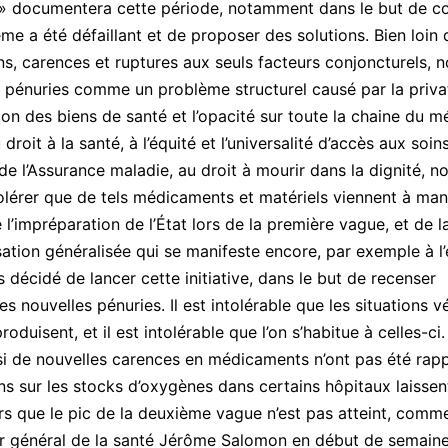
» documentera cette période, notamment dans le but de 
me a été défaillant et de proposer des solutions. Bien loin d
ns, carences et ruptures aux seuls facteurs conjoncturels, 
 pénuries comme un problème structurel causé par la priva
ion des biens de santé et l’opacité sur toute la chaine du 
roit à la santé, à l’équité et l’universalité d’accès aux soin
de l’Assurance maladie, au droit à mourir dans la dignité, n
lérer que de tels médicaments et matériels viennent à man
 l’impréparation de l’État lors de la première vague, et de l
ation généralisée qui se manifeste encore, par exemple à l’
 décidé de lancer cette initiative, dans le but de recenser
es nouvelles pénuries. Il est intolérable que les situations 
produisent, et il est intolérable que l’on s’habitue à celles-ci.
 si de nouvelles carences en médicaments n’ont pas été rap
ns sur les stocks d’oxygènes dans certains hôpitaux laissen
ors que le pic de la deuxième vague n’est pas atteint, comme
ur général de la santé Jérôme Salomon en début de semain