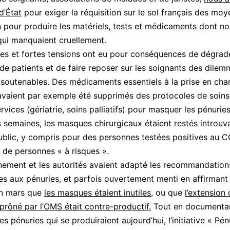
d’État
pour exiger la réquisition sur le sol français des mo
 pour produire les matériels, tests et médicaments dont no
qui manquaient cruellement.
es et fortes tensions ont eu pour conséquences de dégrade
de patients et de faire reposer sur les soignants des dilem
nsoutenables. Des médicaments essentiels à la prise en cha
 avaient par exemple été supprimés des protocoles de soin
rvices (gériatrie, soins palliatifs) pour masquer les pénurie
 semaines, les masques chirurgicaux étaient restés introuv
ublic, y compris pour des personnes testées positives au 
 de personnes « à risques ».
ement et les autorités avaient adapté les recommandation
ues aux pénuries, et parfois ouvertement menti en affirmant
n mars que
les masques étaient inutiles,
ou que
l’extension
prôné par l’OMS était contre-productif.
Tout en documenta
es pénuries qui se produiraient aujourd’hui, l’initiative « Pén