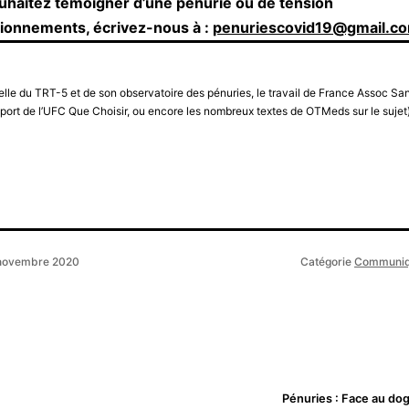
ouhaitez témoigner d’une pénurie ou de tension
sionnements, écrivez-nous à :
penuriescovid19@gmail.c
le du TRT-5 et de son observatoire des pénuries, le travail de France Assoc San
port de l’UFC Que Choisir, ou encore les nombreux textes de OTMeds sur le sujet
novembre 2020
Catégorie
Communiq
Pénuries : Face au do