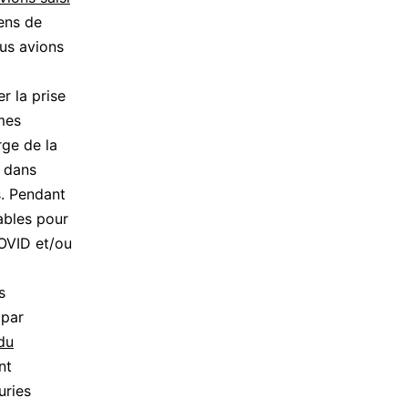
yens de
us avions
r la prise
mes
rge de la
s dans
s. Pendant
ables pour
COVID et/ou
s
 par
 du
nt
uries