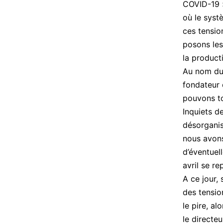
COVID-19 
où le systè
ces tensio
posons les
la product
Au nom du d
fondateur 
pouvons to
Inquiets de
désorganis
nous avons
d’éventuell
avril se re
A ce jour,
des tensio
le pire, al
le directe