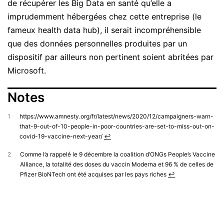
de récupérer les Big Data en santé qu’elle a
imprudemment hébergées chez cette entreprise (le
fameux health data hub), il serait incompréhensible
que des données personnelles produites par un
dispositif par ailleurs non pertinent soient abritées par
Microsoft.
Notes
1
https://www.amnesty.org/fr/latest/news/2020/12/campaigners-warn-
that-9-out-of-10-people-in-poor-countries-are-set-to-miss-out-on-
covid-19-vaccine-next-year/
↩︎
2
Comme l’a rappelé le 9 décembre la coalition d’ONGs People’s Vaccine
Alliance, la totalité des doses du vaccin Moderna et 96 % de celles de
Pfizer BioNTech ont été acquises par les pays riches
↩︎