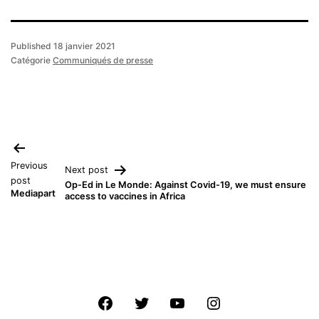
Published
18 janvier 2021
Catégorie
Communiqués de presse
Navigation
Previous
Next post
de
post
Op-Ed in Le Monde: Against Covid-19, we must ensure
Mediapart
access to vaccines in Africa
l’article
Facebook
Twitter
Youtube
Instagram