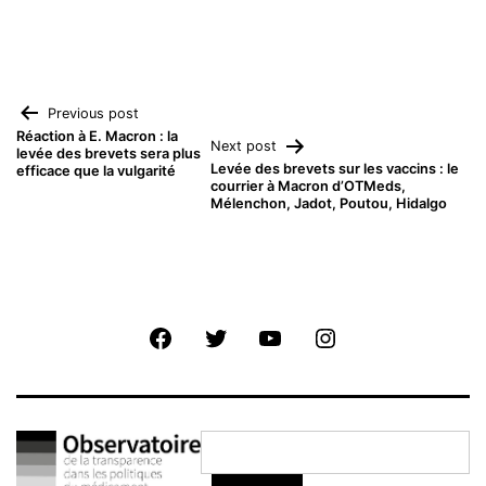
Navigation
Previous post
Réaction à E. Macron : la
Next post
levée des brevets sera plus
de
Levée des brevets sur les vaccins : le
efficace que la vulgarité
courrier à Macron d’OTMeds,
Mélenchon, Jadot, Poutou, Hidalgo
l’article
Facebook
Twitter
Youtube
Instagram