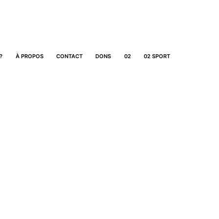
?
À PROPOS
CONTACT
DONS
02
02 SPORT