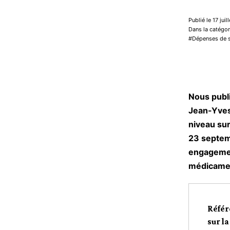
Publié le 17 juil
Dans la catégo
Dépenses de 
Nous publi
Jean-Yves 
niveau sur
23 septemb
engagement
médicame
Référ
sur l