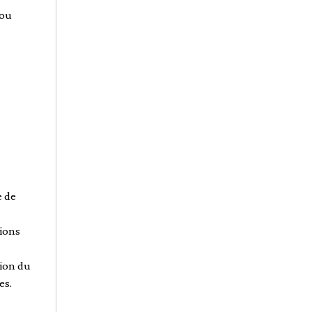
 ou
e de
tions
tion du
es.