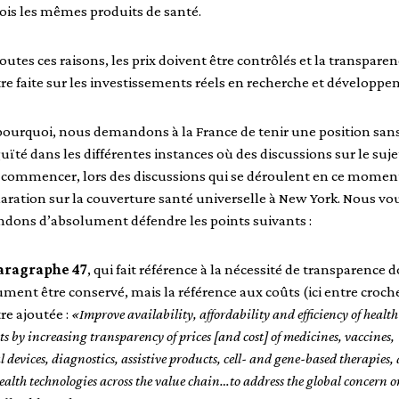
ois les mêmes produits de santé.
outes ces raisons, les prix doivent être contrôlés et la transpare
tre faite sur les investissements réels en recherche et développe
pourquoi, nous demandons à la France de tenir une position san
ïté dans les différentes instances où des discussions sur le suje
à commencer, lors des discussions qui se déroulent en ce momen
laration sur la couverture santé universelle à New York. Nous vo
dons d’absolument défendre les points suivants :
aragraphe 47
, qui fait référence à la nécessité de transparence d
ment être conservé, mais la référence aux coûts (ici entre croch
tre ajoutée :
«Improve availability, affordability and efficiency of health
s by increasing transparency of prices [and cost] of medicines, vaccines,
 devices, diagnostics, assistive products, cell- and gene-based therapies,
ealth technologies across the value chain…to address the global concern 