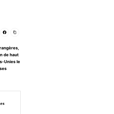
trangères,
on de haut
ns-Unies le
 ses
ies