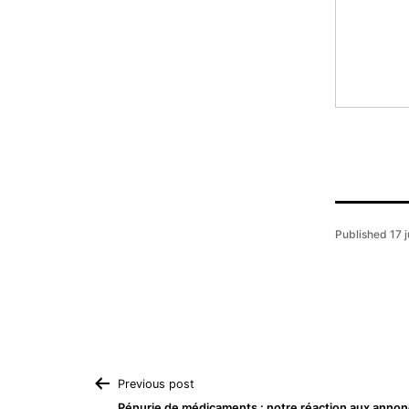
Published
17 j
Navigation
Previous post
Pénurie de médicaments : notre réaction aux anno