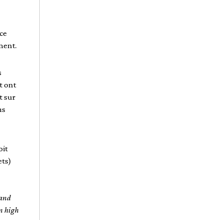
nce
ment.
s
t ont
t sur
us
oit
ets)
 and
on high