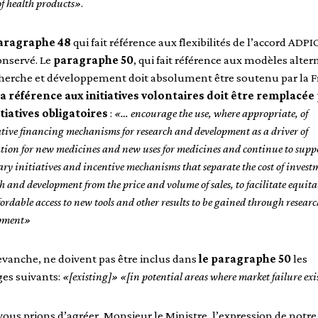
of health products»
.
aragraphe 48
qui fait référence aux flexibilités de l’accord ADPI
onservé. Le
paragraphe 50
, qui fait référence aux modèles altern
herche et développement doit absolument être soutenu par la F
la référence aux initiatives volontaires
doit être remplacée
itiatives obligatoires
:
«… encourage
the use, where appropriate, of
ative financing mechanisms for research and development as a driver of
tion for new medicines and new uses for medicines and continue to supp
ry initiatives and incentive mechanisms that separate the cost of invest
h and development from the price and volume of sales, to facilitate equita
ordable access to new tools and other results to be gained through resear
pment»
evanche, ne doivent pas être inclus dans
le paragraphe 50
les
es suivants:
«[existing]» «[in potential areas where market failure exi
ous prions d’agréer, Monsieur le Ministre, l’expression de notre