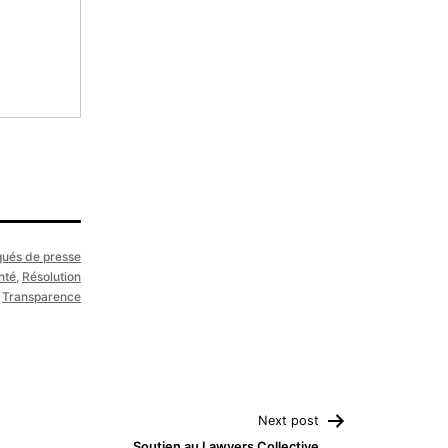
ués de presse
nté
,
Résolution
,
Transparence
Next post
Soutien au Lawyers Collective