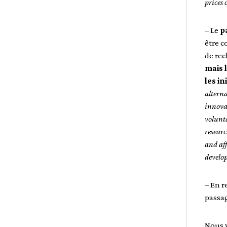
prices 
– Le
p
être c
de rec
mais 
les in
altern
innova
volunta
researc
and aff
develo
– En r
passag
Nous v