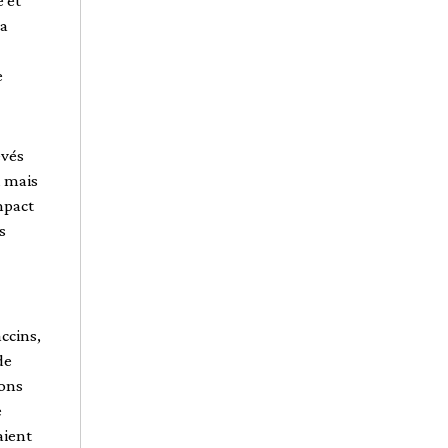
 et
la
e
evés
, mais
mpact
s
ccins,
de
ions
e
aient