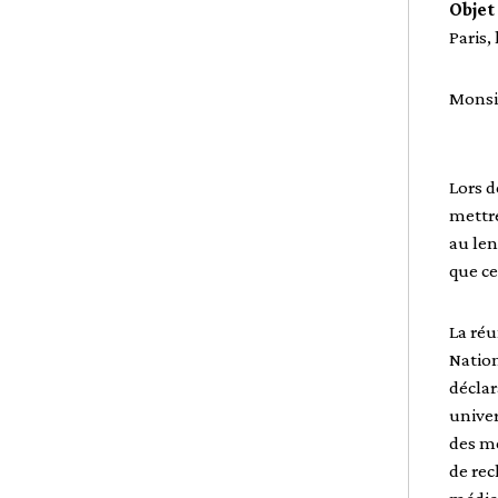
Objet
Paris, 
Monsie
Lors d
mettr
au len
que c
La réu
Nation
déclar
univer
des mé
de re