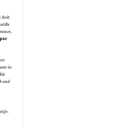
C doit
atifs
rance,
 par
ort
ment in
ble
ch and
sts]»
.