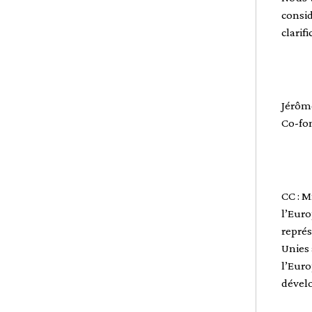
consid
clarifi
Jérôm
Co-fo
CC : 
l’Euro
représ
Unies 
l’Euro
dévelo