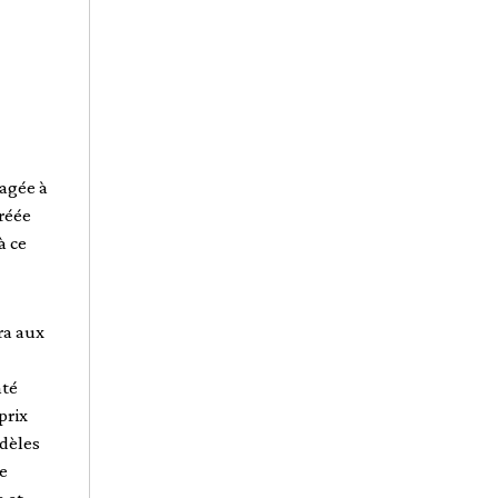
gagée à
Créée
à ce
ra aux
nté
prix
odèles
e