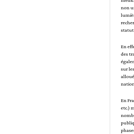
médic
non un
lumièr
recher
statut
En eff
des tr
égalem
sur le
alloué
natio
En Fra
etc.) 
nombre
publiq
phases