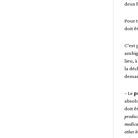
deux f
Pour t
doit ê
C’est 
ambigu
lieu, 
la déc
deman
– Le
p
absolu
doit ê
product
medical
other h