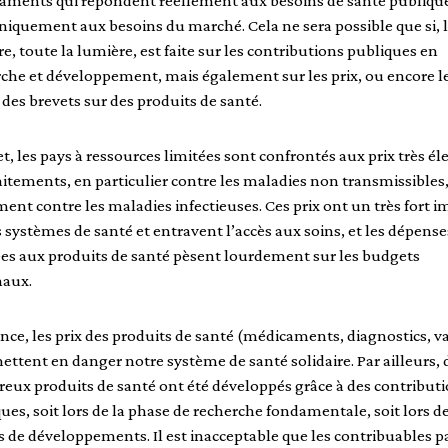
aments qui répondent réellement aux besoins de santé publique
iquement aux besoins du marché. Cela ne sera possible que si, 
e, toute la lumière, est faite sur les contributions publiques en
che et développement, mais également sur les prix, ou encore l
 des brevets sur des produits de santé.
et, les pays à ressources limitées sont confrontés aux prix très él
aitements, en particulier contre les maladies non transmissibles
ent contre les maladies infectieuses. Ces prix ont un très fort i
s systèmes de santé et entravent l’accès aux soins, et les dépense
es aux produits de santé pèsent lourdement sur les budgets
naux.
nce, les prix des produits de santé (médicaments, diagnostics, va
mettent en danger notre système de santé solidaire. Par ailleurs, 
ux produits de santé ont été développés grâce à des contribut
ues, soit lors de la phase de recherche fondamentale, soit lors d
 de développements. Il est inacceptable que les contribuables p