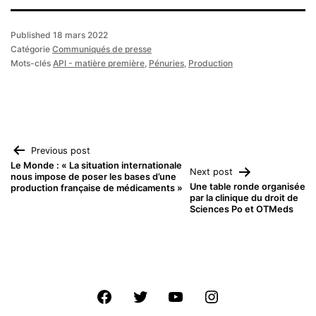
Published
18 mars 2022
Catégorie
Communiqués de presse
Mots-clés
API - matière première
,
Pénuries
,
Production
Navigation
Previous post
Le Monde : « La situation internationale
Next post
nous impose de poser les bases d’une
de
Une table ronde organisée
production française de médicaments »
par la clinique du droit de
Sciences Po et OTMeds
l’article
Facebook
Twitter
Youtube
Instagram